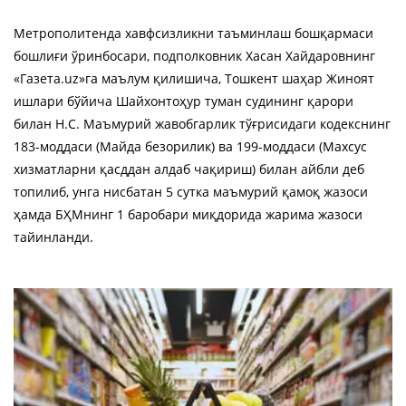
Метрополитенда хавфсизликни таъминлаш бошқармаси
бошлиғи ўринбосари, подполковник Хасан Хайдаровнинг
«Газета.uz»га маълум қилишича, Тошкент шаҳар Жиноят
ишлари бўйича Шайхонтоҳур туман судининг қарори
билан Н.С. Маъмурий жавобгарлик тўғрисидаги кодекснинг
183-моддаси (Майда безорилик) ва 199-моддаси (Махсус
хизматларни қасддан алдаб чақириш) билан айбли деб
топилиб, унга нисбатан 5 сутка маъмурий қамоқ жазоси
ҳамда БҲМнинг 1 баробари миқдорида жарима жазоси
тайинланди.