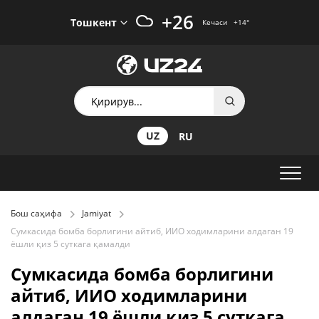
+26
Тошкент
Кечаси
+14
°
UZ
RU
Бош саҳифа
Jamiyat
Сумкасида бомба борлигини айтиб, ИИО ходимларини алдаган 19
ёшли қиз 5 суткага қамалди
Сумкасида бомба борлигини
айтиб, ИИО ходимларини
алдаган 19 ёшли қиз 5 суткага