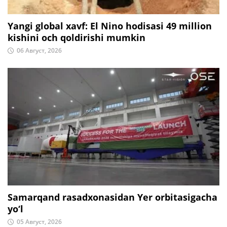
Yangi global xavf: El Nino hodisasi 49 million
kishini och qoldirishi mumkin
06 Август, 2026
Samarqand rasadxonasidan Yer orbitasigacha
yo‘l
05 Август, 2026