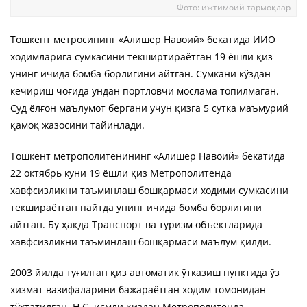
Фото: ижтимоий тармоқлар
Тошкент метросининг «Алишер Навоий» бекатида ИИО
ходимларига сумкасини текширтираётган 19 ёшли қиз
унинг ичида бомба борлигини айтган. Сумкани кўздан
кечириш чоғида ундан портловчи мослама топилмаган.
Суд ёлғон маълумот бергани учун қизга 5 сутка маъмурий
қамоқ жазосини тайинлади.
Тошкент метрополитенининг «Алишер Навоий» бекатида
22 октябрь куни 19 ёшли қиз Метрополитенда
хавфсизликни таъминлаш бошқармаси ходими сумкасини
текшираётган пайтда унинг ичида бомба борлигини
айтган. Бу ҳақда Транспорт ва туризм объектларида
хавфсизликни таъминлаш бошқармаси маълум қилди.
2003 йилда туғилган қиз автоматик ўтказиш пунктида ўз
хизмат вазифаларини бажараётган ходим томонидан
тўхтатилган. Н.С. исмли қиздан Метрополитенда