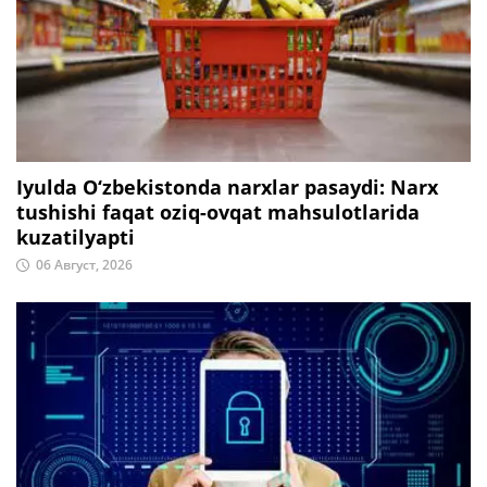
Iyulda O‘zbekistonda narxlar pasaydi: Narx
tushishi faqat oziq-ovqat mahsulotlarida
kuzatilyapti
06 Август, 2026