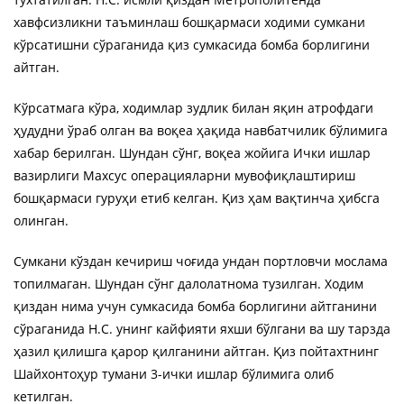
хавфсизликни таъминлаш бошқармаси ходими сумкани
кўрсатишни сўраганида қиз сумкасида бомба борлигини
айтган.
Кўрсатмага кўра, ходимлар зудлик билан яқин атрофдаги
ҳудудни ўраб олган ва воқеа ҳақида навбатчилик бўлимига
хабар берилган. Шундан сўнг, воқеа жойига Ички ишлар
вазирлиги Махсус операцияларни мувофиқлаштириш
бошқармаси гуруҳи етиб келган. Қиз ҳам вақтинча ҳибсга
олинган.
Сумкани кўздан кечириш чоғида ундан портловчи мослама
топилмаган. Шундан сўнг далолатнома тузилган. Ходим
қиздан нима учун сумкасида бомба борлигини айтганини
сўраганида Н.С. унинг кайфияти яхши бўлгани ва шу тарзда
ҳазил қилишга қарор қилганини айтган. Қиз пойтахтнинг
Шайхонтоҳур тумани 3-ички ишлар бўлимига олиб
кетилган.