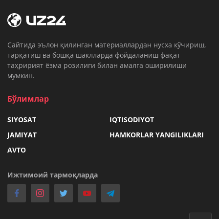
Cайтида эълон қилинган материаллардан нусха кўчириш,
тарқатиш ва бошқа шаклларда фойдаланиш фақат
таҳририят ёзма розилиги билан амалга оширилиши
мумкин.
Бўлимлар
SIYOSAT
IQTISODIYOT
JAMIYAT
HAMKORLAR YANGILIKLARI
AVTO
Ижтимоий тармоқларда