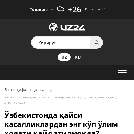
+26
Тошкент
Кечаси
+14
°
UZ
RU
Бош саҳифа
Jamiyat
Ўзбекистонда қайси касалликлардан энг кўп ўлим ҳолати қайд
этилмоқда?
Ўзбекистонда қайси
касалликлардан энг кўп ўлим
ҳолати қайд этилмоқда?