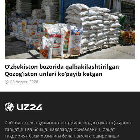
O‘zbekiston bozorida qalbakilashtirilgan
Qozog‘iston unlari ko‘payib ketgan
08 Август, 2026
Cайтида эълон қилинган материаллардан нусха кўчириш,
тарқатиш ва бошқа шаклларда фойдаланиш фақат
таҳририят ёзма розилиги билан амалга оширилиши