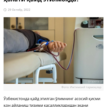
29 Октябр, 2022
Фото: Ижтимоий тармоқлар
Ўзбекистонда қайд этилган ўлимнинг асосий қисми
қон айланиш тизими касалликларидан экани