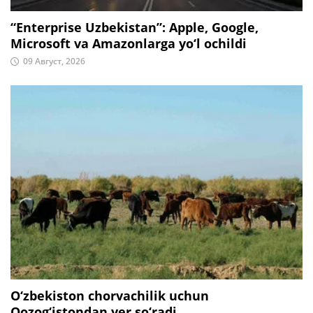
“Enterprise Uzbekistan”: Apple, Google,
Microsoft va Amazonlarga yo‘l ochildi
09 Август, 2026
O‘zbekiston chorvachilik uchun
Qozog‘istondan yer so‘radi