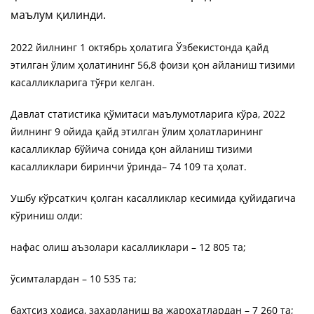
маълум қилинди.
2022 йилнинг 1 октябрь ҳолатига Ўзбекистонда қайд
этилган ўлим ҳолатининг 56,8 фоизи қон айланиш тизими
касалликларига тўғри келган.
Давлат статистика қўмитаси маълумотларига кўра, 2022
йилнинг 9 ойида қайд этилган ўлим ҳолатларининг
касалликлар бўйича сонида қон айланиш тизими
касалликлари биринчи ўринда– 74 109 та ҳолат.
Ушбу кўрсаткич қолган касалликлар кесимида қуйидагича
кўриниш олди:
нафас олиш аъзолари касалликлари – 12 805 та;
ўсимталардан – 10 535 та;
бахтсиз ҳодиса, заҳарланиш ва жароҳатлардан – 7 260 та;