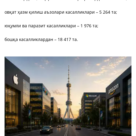
овқат ҳазм қилиш аъзолари касалликлари – 5 264 та;
юқумли ва паразит касалликлари – 1 976 та;
бошқа касалликлардан – 18 417 та.