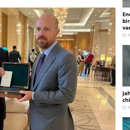
En
bir
vaq
0
Ja
ch
0