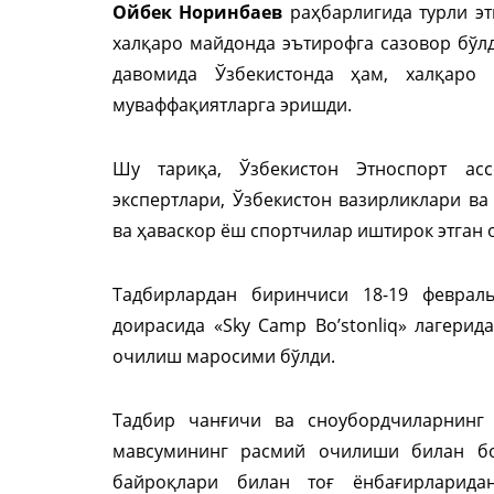
Ойбек Норинбаев
раҳбарлигида турли эт
халқаро майдонда эътирофга сазовор бўлд
давомида Ўзбекистонда ҳам, халқаро
муваффақиятларга эришди.
Шу тариқа, Ўзбекистон Этноспорт ас
экспертлари, Ўзбекистон вазирликлари ва
ва ҳаваскор ёш спортчилар иштирок этган о
Тадбирлардан биринчиси 18-19 февраль
доирасида «Sky Camp Bo’stonliq» лагерид
очилиш маросими бўлди.
Тадбир чанғичи ва сноубордчиларнинг
мавсумининг расмий очилиши билан бо
байроқлари билан тоғ ёнбағирларида