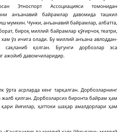
осан Этноспорт Ассоциацияси томонидан
арни анъанавий байрамлар давомида ташкил
иш мумкин. Чунки, анъанавий байрамлар, албатта,
борат, бироқ миллий байрамлар қўғирчоқ театри,
 хам ўз ичига олади. Бу миллий анъана авлоддан-
а сақланиб қолган. Бугунги дорбозлар эса
нг ажойиб давомчиларидир.
лк ўрта асрларда кенг тарқалган. Дорбозларнинг
 жалб қилган. Дорбозларсиз биронта байрам ҳам
 қари йиғилар, ҳаттоки шаҳар амалдорлари ҳам
а «Каштачилик ва миллий халқ ўйинлари» миллий