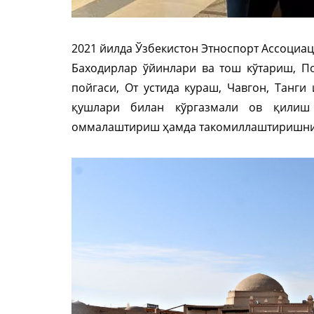
2021 йилда Ўзбекистон Этноспорт Ассоциац
Баходирлар ўйинлари ва тош кўтариш, По
пойгаси, От устида кураш, Чавгон, Танги
қушлари билан кўргазмали ов қилиш
оммалаштириш ҳамда такомиллаштиришни ў