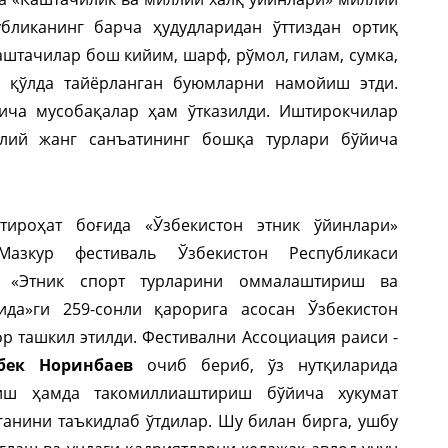
убликанинг барча ҳудудларидан ўттиздан ортиқ
аштачилар бош кийим, шарф, рўмол, гилам, сумка,
и қўлда тайёрланган буюмларни намойиш этди.
ича мусобақалар ҳам ўтказилди. Иштирокчилар
лий жанг санъатининг бошқа турлари бўйича
тироҳат боғида «Ўзбекистон этник ўйинлари»
Мазкур фестиваль Ўзбекистон Республикаси
и «Этник спорт турларини оммалаштириш ва
ида»ги 259-сонли қарорига асосан Ўзбекистон
р ташкил этилди. Фестивални Ассоциация раиси -
бек Норинбаев
очиб бериб, ўз нутқиларида
риш ҳамда такомиллиаштириш бўйича хукумат
ганини таъкидлаб ўтдилар. Шу билан бирга, ушбу