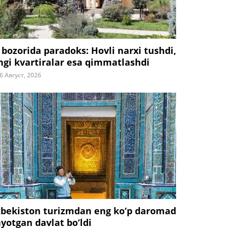
 bozorida paradoks: Hovli narxi tushdi,
ngi kvartiralar esa qimmatlashdi
6 Август, 2026
zbekiston turizmdan eng ko‘p daromad
ayotgan davlat bo‘ldi