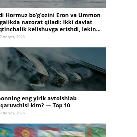
di Hormuz bo‘g‘ozini Eron va Ummon
galikda nazorat qiladi: Ikki davlat
tinchalik kelishuvga erishdi, lekin...
7 Август, 2026
honning eng yirik avtoishlab
iqaruvchisi kim? — Top 10
7 Август, 2026