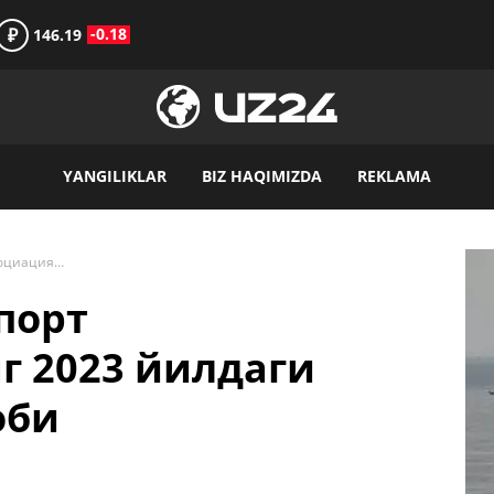
₽
-0.18
146.19
YANGILIKLAR
BIZ HAQIMIZDA
REKLAMA
Ўзбекистон Этноспорт Ассоциациясининг 2023 йилдаги фаолияти сарҳисоби
порт
г 2023 йилдаги
оби