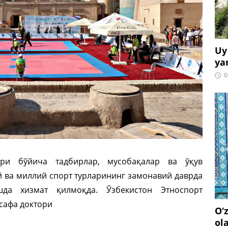
Uy
ya
0
ри бўйича тадбирлар, мусобақалар ва ўқув
 ва миллий спорт турларининг замонавий даврда
да хизмат қилмоқда. Ўзбекистон Этноспорт
сафа доктори
O‘
ol