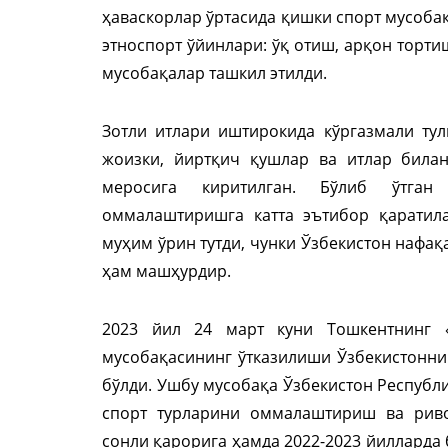
ҳаваскорлар ўртасида қишки спорт мусоба
этноспорт ўйинлари: ўқ отиш, арқон торт
мусобақалар ташкил этилди.
Зотли итлари иштирокида кўргазмали тул
жоизки, йиртқич қушлар ва итлар била
меросига киритилган. Бўлиб ўтган
оммалаштиришга катта эътибор қаратил
муҳим ўрин тутди, чунки Ўзбекистон нафақ
ҳам машҳурдир.
2023 йил 24 март куни Тошкентнинг 
мусобақасининг ўтказилиши Ўзбекистонни
бўлди. Ушбу мусобақа Ўзбекистон Республ
спорт турларини оммалаштириш ва риво
сонли қарорига ҳамда 2022-2023 йилларда