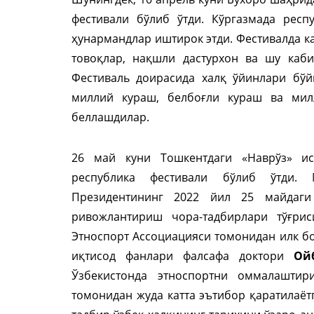
фестивали бўлиб ўтди. Кўргазмада респ
ҳунармандлар иштирок этди. Фестивалда к
товоқлар, нақшли дастурхон ва шу каб
Фестиваль доирасида халқ ўйинлари бўй
миллий кураш, белбоғли кураш ва мил
беллашдилар.
26 май куни Тошкентдаги «Наврўз» ис
республика фестивали бўлиб ўтди. 
Президентининг 2022 йил 25 майдаг
ривожлантириш чора-тадбирлари тўғрис
Этноспорт Ассоциацияси томонидан илк бо
иқтисод фанлари фалсафа доктори
Ой
Ўзбекистонда этноспортни оммалашти
томонидан жуда катта эътибор қаратилаёт