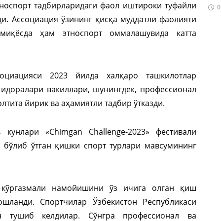
носпорт тадбирларидаги фаол иштироки туфайли
0
и. Ассоциация ўзининг қисқа муддатли фаолияти
 миқёсда ҳам этноспорт оммалашувида катта
социацияси 2023 йилда халқаро ташкилотлар
 идоралари вакиллари, шунингдек, профессионал
лтита йирик ва аҳамиятли тадбир ўтказди.
 кунлари «Chimgan Challenge-2023» фестивали
а бўлиб ўтган қишки спорт турлари мавсумининг
 кўргазмали намойишини ўз ичига олган қиш
шланди. Спортчилар Ўзбекистон Республикаси
н тушиб келдилар. Сўнгра профессионал ва