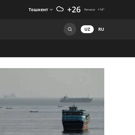
+26
Тошкент
Кечаси
+14
°
UZ
RU