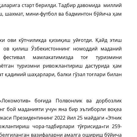
қаларига старт берилди. Тадбир давомида миллий
иш, шахмат, мини-футбол ва бадминтон бўйича ҳам
ки ови кўпчиликда қизиқиш уйғотди. Қайд этиш
н ов қилиш Ўзбекистоннинг номоддий маданий
 фестивал мамлакатимизда тоғ туризмини
аётган туризмни ривожлантириш дастурида ҳам
ат қадимий шаҳарлари, балки гўзал тоғлари билан
«Локомотив» боғида Полвонлик ва дорбозлик
нг бой маданияти учун яна бир эътиборли воқеа
икаси Президентининг 2022 йил 25 майдаги «Этник
жлантириш чора-тадбирлари тўғрисида»ги 259-
 белгиланган вазифаларни амалга ошириш бўйича