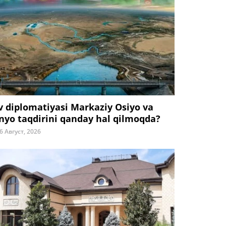
v diplomatiyasi Markaziy Osiyo va
nyo taqdirini qanday hal qilmoqda?
6 Август, 2026