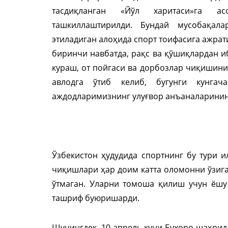
тасдиқланган «Йўл харитаси»га ас
ташкиллаштирилди. Бундай мусобақал
этиладиган алоҳида спорт тоифасига ажрат
биринчи навбатда, рақс ва қўшиқлардан и
кураш, от пойгаси ва дорбозлар чиқишини
авлодга ўтиб келиб, бугунги кунгач
аждодларимизнинг улуғвор анъаналарини
Ўзбекистон ҳудудида спортнинг бу тури и
чиқишлари ҳар доим катта оломонни ўзига
ўтмаган. Уларни томоша қилиш учун ёшу
ташриф буюришарди.
Шунингдек, 10 апрель куни Бухоро шаҳрид