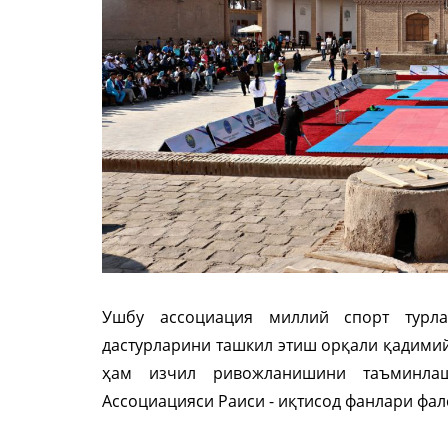
Ушбу ассоциация миллий спорт турла
дастурларини ташкил этиш орқали қадимий
ҳам изчил ривожланишини таъминлаш
Ассоциацияси Раиси - иқтисод фанлари фал