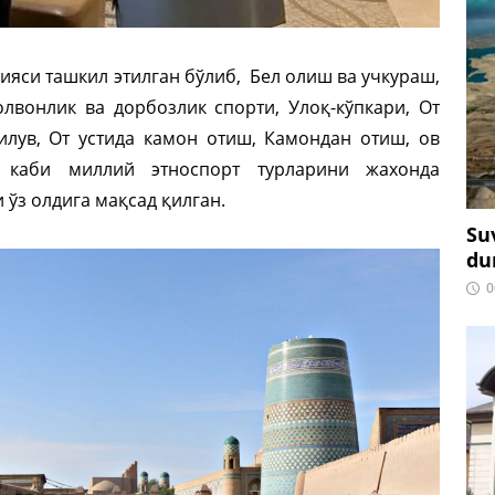
ияси ташкил этилган бўлиб, Бел олиш ва учкураш,
лвонлик ва дорбозлик спорти, Улоқ-кўпкари, От
 илув, От устида камон отиш, Камондан отиш, ов
 каби миллий этноспорт турларини жахонда
з олдига мақсад қилган.
Su
du
0