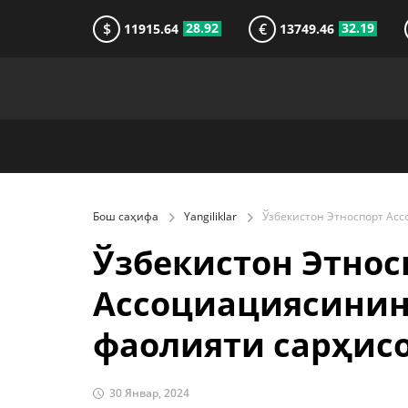
$
€
28.92
32.19
11915.64
13749.46
Бош саҳифа
Yangiliklar
Ўзбекистон Этнос
Ассоциациясинин
фаолияти сарҳис
30 Январ, 2024