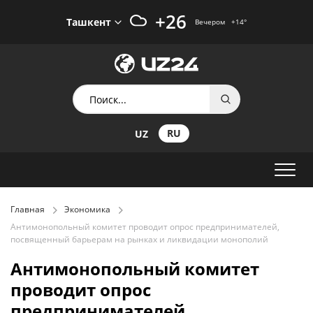
+26
Ташкент
Вечером
+14
°
RU
UZ
Главная
Экономика
Антимонопольный комитет проводит опрос предпринимателей,
посвященный барьерам на рынках и ликвидации монополий
Антимонопольный комитет
проводит опрос
предпринимателей,