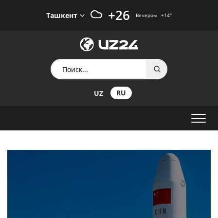
+26
Ташкент
Вечером
+14
°
RU
UZ