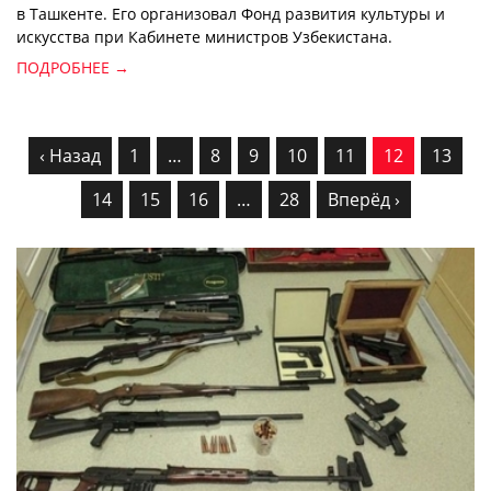
в Ташкенте. Его организовал Фонд развития культуры и
искусства при Кабинете министров Узбекистана.
ПОДРОБНЕЕ →
‹ Назад
1
…
8
9
10
11
12
13
14
15
16
…
28
Вперёд ›