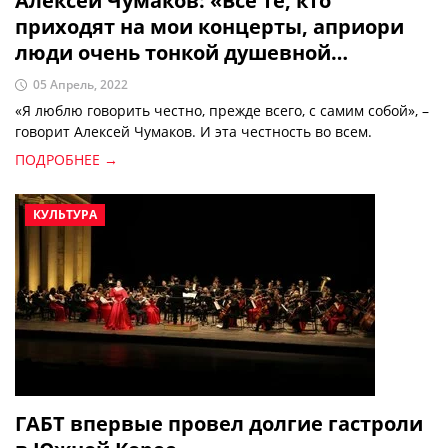
Алексей Чумаков: «Все те, кто
приходят на мои концерты, априори
люди очень тонкой душевной
организации»
05 Апрель, 2022
«Я люблю говорить честно, прежде всего, с самим собой», –
говорит Алексей Чумаков. И эта честность во всем.
ПОДРОБНЕЕ →
КУЛЬТУРА
ГАБТ впервые провел долгие гастроли