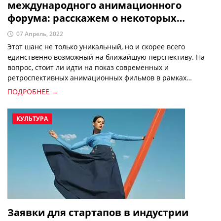
международного анимационного
форума: расскажем о некоторых
фильмах, которые увидят зрители 18-
07 Апрель, 2022
22 апреля
Этот шанс не только уникальный, но и скорее всего
единственно возможный на ближайшую перспективу. На
вопрос, стоит ли идти на показ современных и
ретроспективных анимационных фильмов в рамках
Tashkent International Animation Forum, ответ может быть
ПОДРОБНЕЕ →
только один. Безусловно.
КУЛЬТУРА
Заявки для стартапов в индустрии