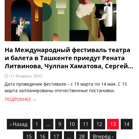
На Международный фестиваль театра
и балета в Ташкенте приедут Рената
Литвинова, Чулпан Хаматова, Сергей
Полунин, Евгений Миронов
21 Февраль, 2022
Дата проведения фестиваля – с 19 марта по 14 мая. С 15
марта запланированы отечественные постановки.
ПОДРОБНЕЕ →
‹ Назад
1
…
9
10
11
12
13
14
15
16
17
…
28
Вперёд ›