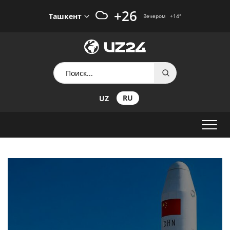
+26
Ташкент
Вечером
+14
°
RU
UZ