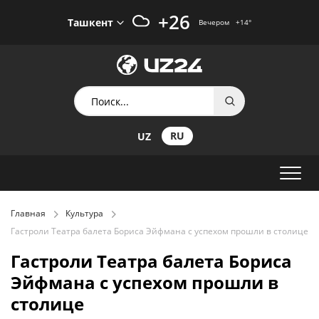
+26
Ташкент
Вечером
+14
°
RU
UZ
Главная
Культура
Гастроли Театра балета Бориса Эйфмана с успехом прошли в столице
Гастроли Театра балета Бориса
Эйфмана с успехом прошли в
столице