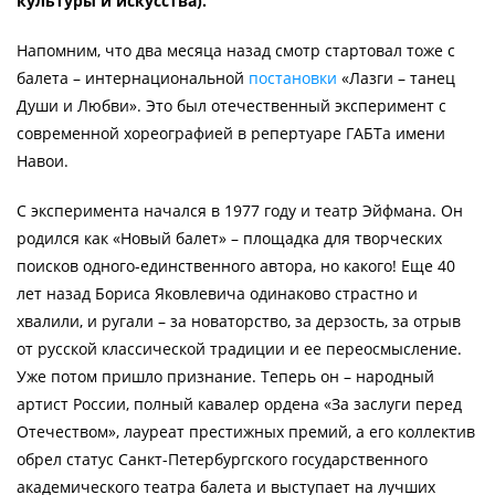
культуры и искусства).
Напомним, что два месяца назад смотр стартовал тоже с
балета – интернациональной
постановки
«Лазги – танец
Души и Любви». Это был отечественный эксперимент с
современной хореографией в репертуаре ГАБТа имени
Навои.
С эксперимента начался в 1977 году и театр Эйфмана. Он
родился как «Новый балет» – площадка для творческих
поисков одного-единственного автора, но какого! Еще 40
лет назад Бориса Яковлевича одинаково страстно и
хвалили, и ругали – за новаторство, за дерзость, за отрыв
от русской классической традиции и ее переосмысление.
Уже потом пришло признание. Теперь он – народный
артист России, полный кавалер ордена «За заслуги перед
Отечеством», лауреат престижных премий, а его коллектив
обрел статус Санкт-Петербургского государственного
академического театра балета и выступает на лучших