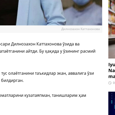
Дилнозахон Каттахонова
сари Дилнозахон Каттахонова ўзида ва
таётганини айтди. Бу ҳақида у ўзининг расмий
Iy
Na
тус олаётганини таъкидлар экан, аввалига ўзи
ma
 билдирган.
0
ломатларини кузатаяпман, танишларим ҳам