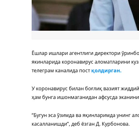
Ёшлар ишлари агентлиги директори ўринбо
якинларида коронавирус аломатларини куза
телеграм каналида пост
қолдирган.
У коронавирус билан боғлиқ вазият жиддий 
ҳам бунга ишонмаганидан афсусда эканини
“Бугун эса ўзимда ва яқинларимда унинг а
касалланишди”, деб ёзган Д. Курбонова.