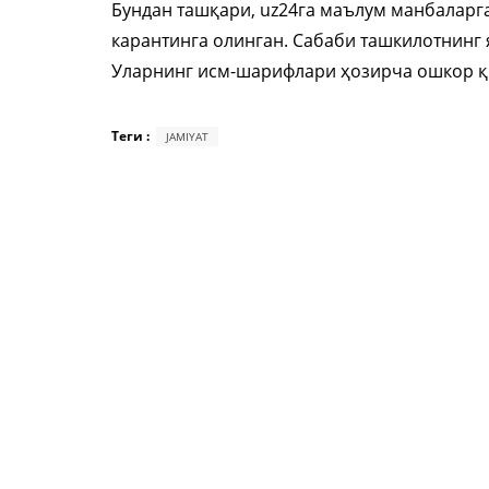
Бундан ташқари, uz24га маълум манбаларга
карантинга олинган. Сабаби ташкилотнинг 
Уларнинг исм-шарифлари ҳозирча ошкор қ
Теги :
JAMIYAT