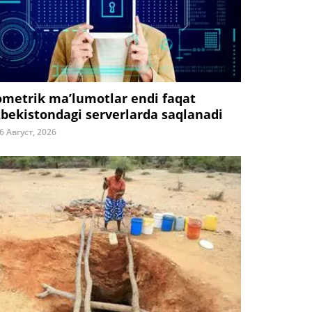
ometrik ma’lumotlar endi faqat
zbekistondagi serverlarda saqlanadi
6 Август, 2026