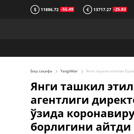
$
€
-55.49
-25.83
11886.72
13717.27
Бош саҳифа
Yangiliklar
Янги ташкил эти
агентлиги директ
ўзида коронавир
борлигини айтди