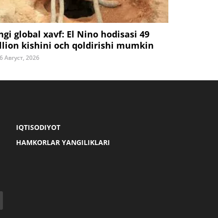
ngi global xavf: El Nino hodisasi 49
llion kishini och qoldirishi mumkin
6 Август, 2026
IQTISODIYOT
HAMKORLAR YANGILIKLARI