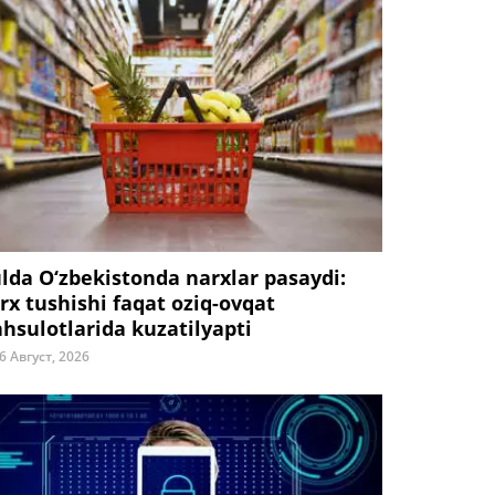
ulda O‘zbekistonda narxlar pasaydi:
rx tushishi faqat oziq-ovqat
hsulotlarida kuzatilyapti
6 Август, 2026