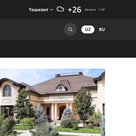
+26
Тошкент
Кечаси
+14
°
UZ
RU