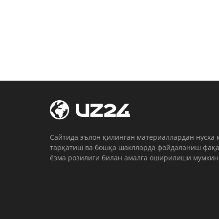
Cайтида эълон қилинган материаллардан нусха 
тарқатиш ва бошқа шаклларда фойдаланиш фақа
ёзма розилиги билан амалга оширилиши мумкин