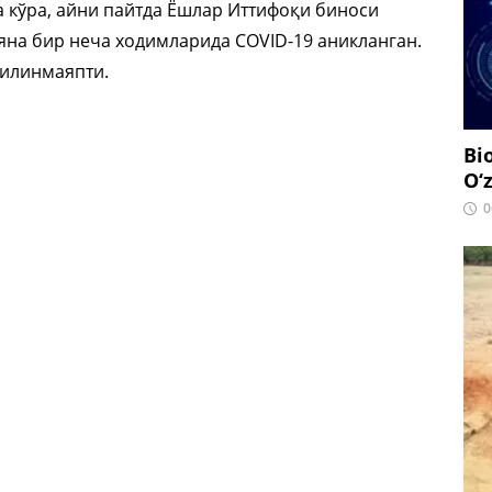
 кўра, айни пайтда Ёшлар Иттифоқи биноси
яна бир неча ходимларида COVID-19 аникланган.
илинмаяпти.
Bi
O‘
0