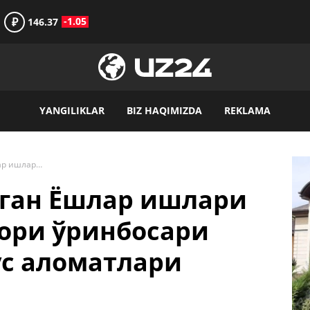
₽
-1.05
146.37
YANGILIKLAR
BIZ HAQIMIZDA
REKLAMA
Янги ташкил этилган Ёшлар ишлари агентлиги директори ўринбосари ўзида коронавирус аломатлари борлигини айтди
лган Ёшлар ишлари
ори ўринбосари
ус аломатлари