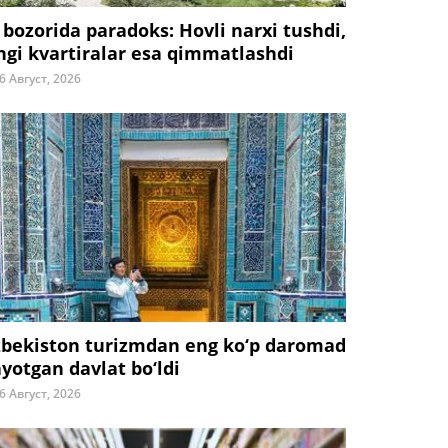
 bozorida paradoks: Hovli narxi tushdi,
ngi kvartiralar esa qimmatlashdi
6 Август, 2026
zbekiston turizmdan eng ko‘p daromad
ayotgan davlat bo‘ldi
6 Август, 2026