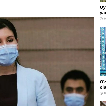
Uy
ya
0
O‘
ol
0