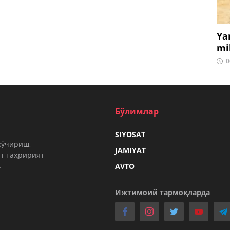
Ya
mi
0
Бўлимлар
SIYOSAT
кўчириш,
JAMIYAT
т таҳририят
.
AVTO
Ижтимоий тармоқларда