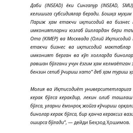
Даби (INSEAD) ёки Сингапур (INSEAD, SM
келишига субсидиялар беради. Бошқа муҳим
Париж ҳам етакчи иқтисодий ва бизнес 
имкониятларни юзлаб йиллардан бери таъ
Ота (KIMEP) ва Москвада (Олий Иқтисодий
етакчи бизнес ва иқтисодий мактаблар
имконият берган ва кўп холларда бинолар
равшан бўлгани учун ёзгим ҳам келмаётган 
бензин сепиб ўчириш хато” деб ҳам туриш ҳа
Молия ва Иқтисодиёт университетларига 
керак бўлса керакдир, лекин олиб ташлаш
бўлса, уларни ёмонроқ жойга кўчириш орқал
бинолар керак бўлса, бир қанча кераксиз в
оширса бўлади”
, — дейди Беҳзод Ҳошимов.