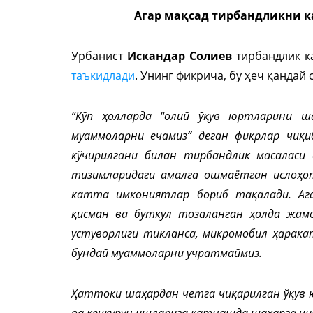
Агар мақсад тирбандликни к
Урбанист
Искандар Солиев
тирбандлик ка
таъкидлади
. Унинг фикрича, бу ҳеч қандай
“Кўп ҳолларда “олий ўқув юртларини ш
муаммоларни ечамиз” деган фикрлар чиқиб
кўчирилгани билан тирбандлик масаласи
тизимларидаги амалга ошмаётган ислоҳо
катта имкониятлар бориб тақалади. Аг
қисман ва буткул тозаланган ҳолда жам
устуворлиги тикланса, микромобил ҳарака
бундай муаммоларни учратмаймиз.
Ҳаттоки шаҳардан четга чиқарилган ўқув ю
ва кечқурун ишларига қатнашда шаҳарга чи