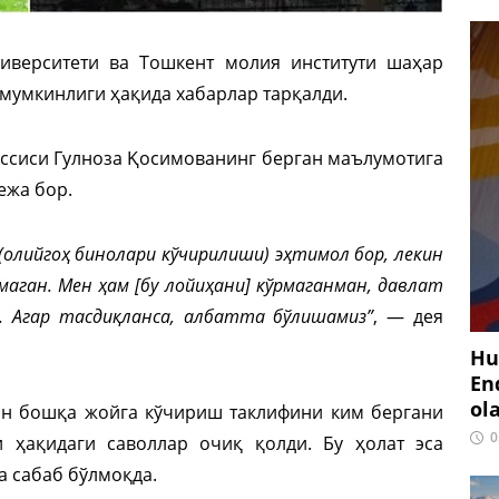
ниверситети ва Тошкент молия институти шаҳар
мумкинлиги ҳақида хабарлар тарқалди.
ассиси Гулноза Қосимованинг берган маълумотига
ежа бор.
 (олийгоҳ бинолари кўчирилиши) эҳтимол бор, лекин
нмаган. Мен ҳам [бу лойиҳани] кўрмаганман, давлат
. Агар тасдиқланса, албатта бўлишамиз”
, — дея
Hu
En
ol
ан бошқа жойга кўчириш таклифини ким бергани
0
 ҳақидаги саволлар очиқ қолди. Бу ҳолат эса
 сабаб бўлмоқда.