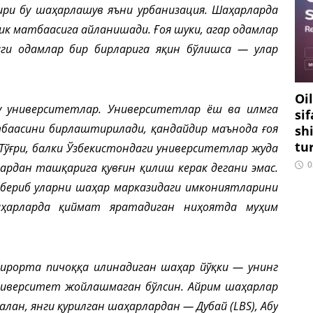
ри бу шаҳарлашув яъни урбанизация. Шаҳарларда
ик матбаасига айланишади. Ғоя шуки, агар одамлар
ги одамлар бир бирларига яқин бўлишса — улар
Oi
у университетлар. Университетлар ёш ва илмга
si
баасини бирлаштирилади, қандайдир маънода ғоя
sh
tu
Тўғри, балки Ўзбекистондаги университетлар жуда
0
лардан ташқарига қувғин қилиш керак дегани эмас.
с бериб уларни шаҳар марказидаги имкониятларини
аҳарларда қиймат яратадиган ниҳоятда муҳим
ирорта пичоққа илинадиган шаҳар йўқки — унинг
ниверситет жойлашмаган бўлсин. Айрим шаҳарлар
ан, янги қурилган шаҳарлардан — Дубай (LBS), Абу