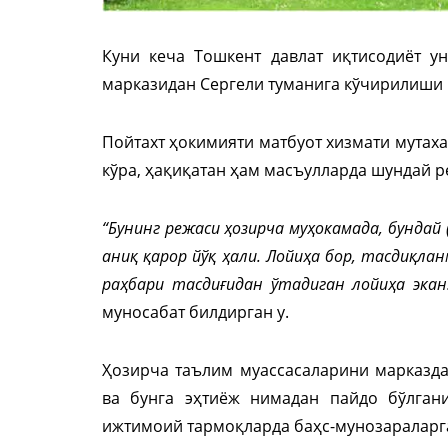
Куни кеча Тошкент давлат иқтисодиёт у
марказидан Сергели туманига кўчирилиши 
Пойтахт ҳокимияти матбуот хизмати мутах
кўра, ҳақиқатан ҳам масъулларда шундай р
“Бунинг режаси ҳозирча муҳокамада, бундай
аниқ қарор йўқ ҳали. Лойиҳа бор, тасдиқла
раҳбари тасдиғидан ўтадиган лойиҳа экан
муносабат билдирган у.
Ҳозирча таълим муассасаларини марказд
ва бунга эҳтиёж нимадан пайдо бўлгани
ижтимоий тармоқларда баҳс-мунозараларга