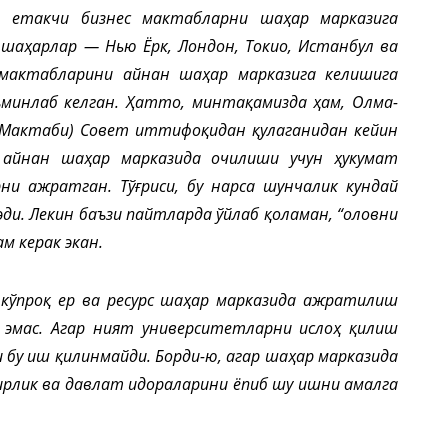
U) етакчи бизнес мактабларни шаҳар марказига
 шаҳарлар — Нью Ёрк, Лондон, Токио, Истанбул ва
мактабларини айнан шаҳар марказига келишига
минлаб келган. Ҳатто, минтақамизда ҳам, Олма-
 Мактаби) Совет иттифоқидан қулаганидан кейин
 айнан шаҳар марказида очилиши учун ҳукумат
ни ажратган. Тўғриси, бу нарса шунчалик кундай
эди. Лекин баъзи пайтларда ўйлаб қоламан, “оловни
м керак экан.
кўпроқ ер ва ресурс шаҳар марказида ажратилиш
 эмас. Агар ният университетларни ислоҳ қилиш
и бу иш қилинмайди. Борди-ю, агар шаҳар марказида
азирлик ва давлат идораларини ёпиб шу ишни амалга