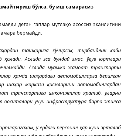
амайтириш бўлса, бу иш самарасиз
маяди деган гаплар мутлақо асоссиз эканлигини
 самара бермайди.
аҳардан ташқарига кўчирсак, тирбандлик каби
 қолади. Аслида эса бундай эмас, ўқув юртлари
 ечилмайди. Аслида муаммо жамоат транспорти
тлар ҳамда шаҳардаги автомобилларга берилган
ар шаҳар маркази қисмларини автомобиллардан
оат транспортига имкониятлар яратиб, уларни
т воситалари учун инфраструктура барпо этилса
ртларигаҳам, у ердаги персонал ҳар куни эрталаб
қиш ва киришда тирбандликни ҳосил қилаверади.