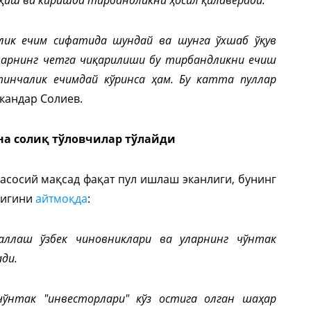
алик ечим сифатида шундай ва шунга ўхшаб ўқув
ларнинг четга чиқарилиши бу тирбандликни ечиш
тинчалик ечимдай кўринса ҳам. Бу катта пуллар
Искандар Солиев.
на солиқ тўловчилар тўлайди
асосий мақсад фақат пул ишлаш эканлиги, бунинг
лигини
айтмоқда
:
аллаш ўзбек чиновниклари ва уларнинг чўнтак
ади.
чўнтак "инвесторлари" кўз остига олган шаҳар