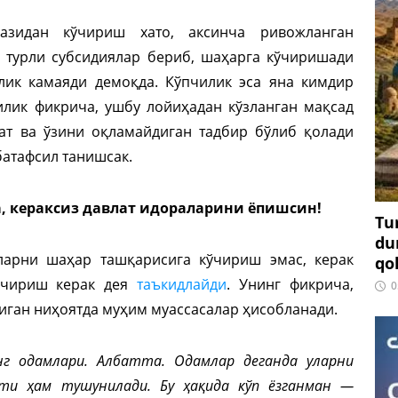
азидан кўчириш хато, аксинча ривожланган
 турли субсидиялар бериб, шаҳарга кўчиришади
лик камаяди демоқда. Кўпчилик эса яна кимдир
илик фикрича, ушбу лойиҳадан кўзланган мақсад
ат ва ўзини оқламайдиган тадбир бўлиб қолади
батафсил танишсак.
, кераксиз давлат идораларини ёпишсин!
Tu
du
ларни шаҳар ташқарисига кўчириш эмас, керак
qo
кўчириш керак дея
таъкидлайди
. Унинг фикрича,
0
иган ниҳоятда муҳим муассасалар ҳисобланади.
нг одамлари. Албатта. Одамлар деганда уларни
ти ҳам тушунилади. Бу ҳақида кўп ёзганман —