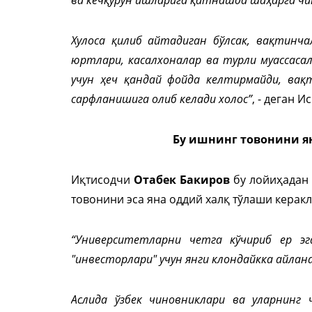
Хулоса қилиб айтадиган бўлсак, вақтинч
юртлари, касалхоналар ва турли муассаса
учун ҳеч қандай фойда келтирмайди, вақ
сарфланишига олиб келади холос”
, - деган 
Бу ишнинг товонини я
Иқтисодчи
Отабек Бакиров
бу лойиҳадан 
товонини эса яна оддий халқ тўлаши керак
“Университетларни четга кўчириб ер эг
"инвесторлари" учун янги клондайкка айлан
Аслида ўзбек чиновниклари ва уларнинг 