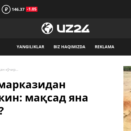
₽
-1.05
146.37
YANGILIKLAR
BIZ HAQIMIZDA
REKLAMA
Икки ОТМ шаҳар марказидан кўчирилиши мумкин: мақсад яна “соққа” қилишми?
марказидан
ин: мақсад яна
?