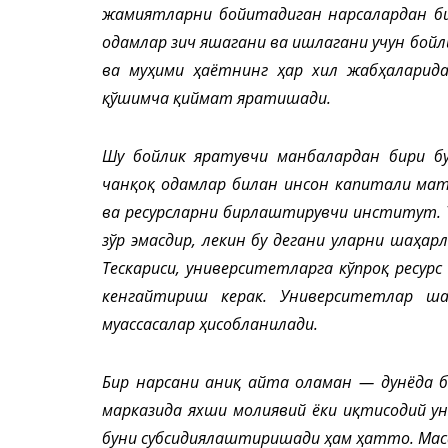
жамиятларни бойитадиган нарсалардан би
одамлар зич яшагани ва ишлагани учун бойл
ва муҳими ҳаётнинг ҳар хил жабҳаларида
қўшимча қиймат яратишади.
Шу бойлик яратувчи манбалардан бири б
чанқоқ одамлар билан инсон капитали мат
ва ресурсларни бирлаштирувчи институт. 
зўр эмасдир, лекин бу дегани уларни шаҳар
Тескариси, университетларга кўпроқ ресур
кенгайтириш керак. Университетлар ш
муассасалар ҳисобланилади.
Бир нарсани аниқ айта оламан — дунёда б
марказида яхши молиявий ёки иқтисодий у
буни субсидиялаштиришади ҳам ҳатто. Масал