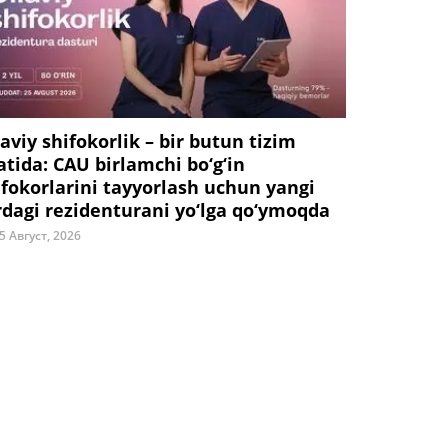
laviy shifokorlik – bir butun tizim
fatida: CAU birlamchi bo‘g‘in
ifokorlarini tayyorlash uchun yangi
rdagi rezidenturani yo‘lga qo‘ymoqda
5 Август, 2026