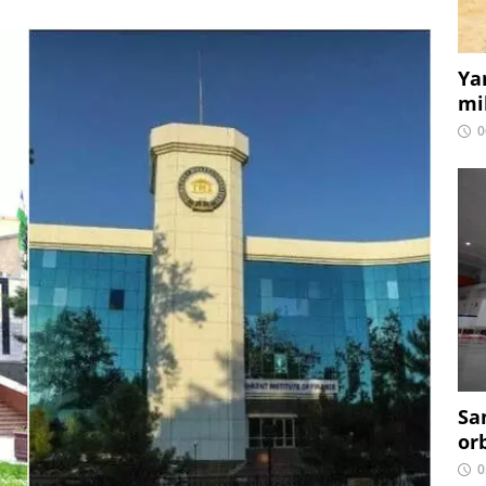
Ya
mi
0
Sa
or
0