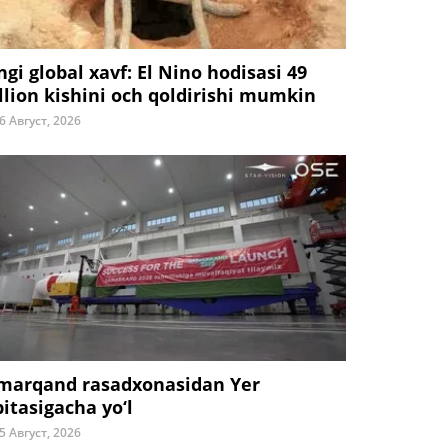
ngi global xavf: El Nino hodisasi 49
llion kishini och qoldirishi mumkin
6 Август, 2026
marqand rasadxonasidan Yer
bitasigacha yo‘l
5 Август, 2026