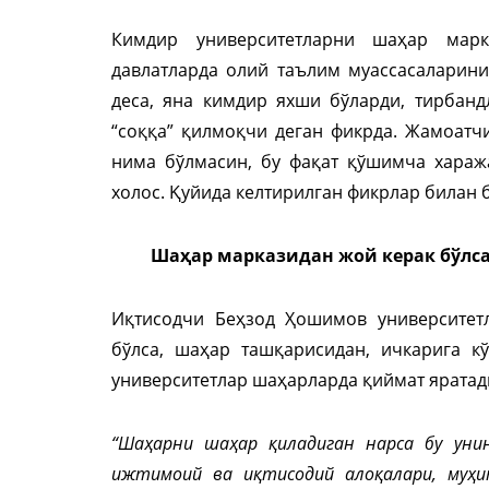
Кимдир университетларни шаҳар марк
давлатларда олий таълим муассасаларини
деса, яна кимдир яхши бўларди, тирбанд
“соққа” қилмоқчи деган фикрда. Жамоатч
нима бўлмасин, бу фақат қўшимча хараж
холос. Қуйида келтирилган фикрлар билан 
Шаҳар марказидан жой керак бўлса
Иқтисодчи Беҳзод Ҳошимов университет
бўлса, шаҳар ташқарисидан, ичкарига 
университетлар шаҳарларда қиймат яратад
“Шаҳарни шаҳар қиладиган нарса бу уни
ижтимоий ва иқтисодий алоқалари, муҳи