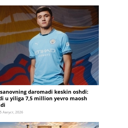
sanovning daromadi keskin oshdi:
di u yiliga 7,5 million yevro maosh
adi
5 Август, 2026