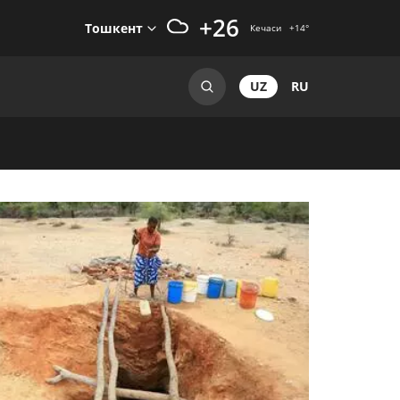
+26
Тошкент
Кечаси
+14
°
UZ
RU