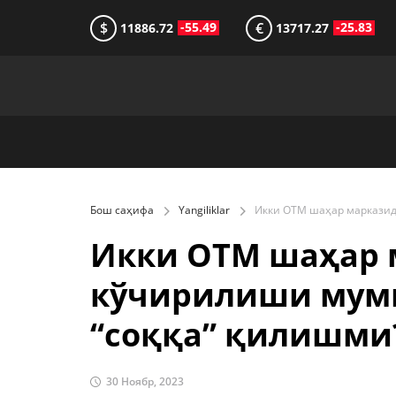
$
€
-55.49
-25.83
11886.72
13717.27
Бош саҳифа
Yangiliklar
Икки ОТМ шаҳар 
кўчирилиши мумк
“соққа” қилишми
30 Ноябр, 2023