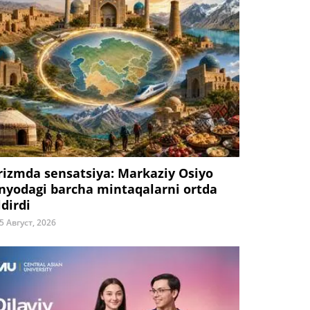
rizmda sensatsiya: Markaziy Osiyo
nyodagi barcha mintaqalarni ortda
ldirdi
5 Август, 2026