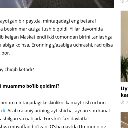
0
ayotgan bir paytda, mintaqadagi eng betaraf
 bosim markaziga tushib qoldi. Yillar davomida
lib kelgan Maskat endi ikki tomondan birini tanlashga
biga ko‘nsa, Eronning g‘azabiga uchrashi, rad qilsa
 bor.
 chiqib ketadi?
di muammo bo‘lib qoldimi?
Uy
ka
mmon mintaqadagi keskinlikni kamaytirish uchun
0
rdi
. Arab rasmiylarining aytishicha, aynan shu kanal
hilgan va natijada Fors ko‘rfazi davlatlari
chishga muvaffaq bo‘lgan. O‘sha paytda Ummonning