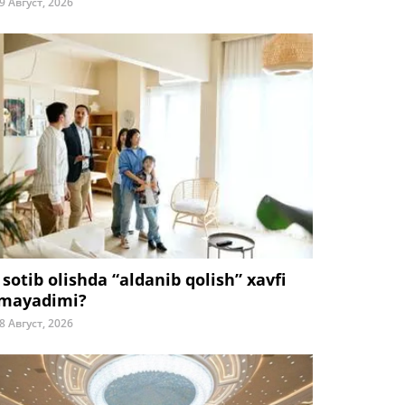
9 Август, 2026
 sotib olishda “aldanib qolish” xavfi
mayadimi?
8 Август, 2026