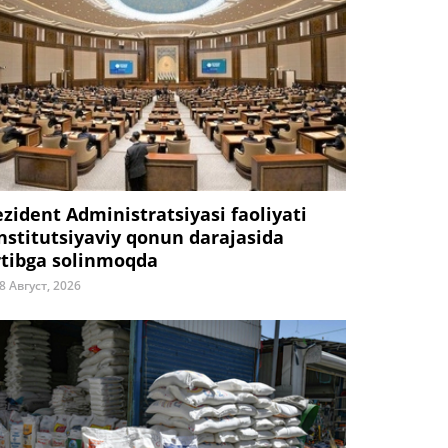
ezident Administratsiyasi faoliyati
nstitutsiyaviy qonun darajasida
rtibga solinmoqda
8 Август, 2026