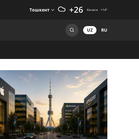
+26
Тошкент
Кечаси
+14
°
UZ
RU