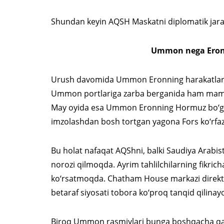
Shundan keyin AQSH Maskatni diplomatik jaray
Ummon nega Eronn
Urush davomida Ummon Eronning harakatlarini
Ummon portlariga zarba berganida ham maml
May oyida esa Ummon Eronning Hormuz bo‘g‘oz
imzolashdan bosh tortgan yagona Fors ko‘rfazi 
Bu holat nafaqat AQShni, balki Saudiya Arabis
norozi qilmoqda. Ayrim tahlilchilarning fikrich
ko‘rsatmoqda. Chatham House markazi direk
betaraf siyosati tobora ko‘proq tanqid qilinay
Biroq Ummon rasmiylari bunga boshqacha qara