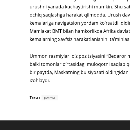
urushni yanada kuchaytirishi mumkin. Shu sab
ochiq saqlashga harakat qilmoqda. Urush 
kemalariga navigatsion yordam ko‘rsatdi, qidir
Mamlakat BMT bilan hamkorlikda Afrika davlatla
kemalarning xavfsiz harakatlanishini ta’minl
Ummon rasmiylari o‘z pozitsiyasini “Beqaror 
balki tomonlar o‘rtasidagi muloqotni saqlab
bir paytda, Maskatning bu siyosati oldingida
izohlaydi.
Теги :
JAMIYAT