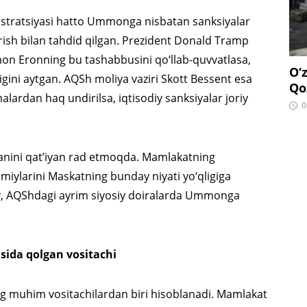
istratsiyasi hatto Ummonga nisbatan sanksiyalar
erish bilan tahdid qilgan. Prezident Donald Tramp
on Eronning bu tashabbusini qo‘llab-quvvatlasa,
O‘
igini aytgan. AQSh moliya vaziri Skott Bessent esa
Qo
lardan haq undirilsa, iqtisodiy sanksiyalar joriy
0
anini qat’iyan rad etmoqda. Mamlakatning
miylarini Maskatning bunday niyati yo‘qligiga
y, AQShdagi ayrim siyosiy doiralarda Ummonga
sida qolgan vositachi
 muhim vositachilardan biri hisoblanadi. Mamlakat