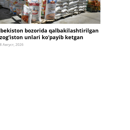
zbekiston bozorida qalbakilashtirilgan
zog‘iston unlari ko‘payib ketgan
8 Август, 2026