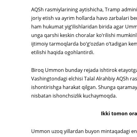
AQSh rasmiylarining aytishicha, Tramp admin
joriy etish va ayrim hollarda havo zarbalari b
ham hukumat yig‘ilishlaridan birida agar Umm
unga qarshi keskin choralar ko‘rilishi mumkinl
ijtimoiy tarmoqlarda bo‘g‘ozdan o‘tadigan kema
etilishi haqida ogohlantirdi.
Biroq Ummon bunday rejada ishtirok etayotg
Vashingtondagi elchisi Talal Alrahbiy AQSh ras
ishontirishga harakat qilgan. Shunga qarama
nisbatan ishonchsizlik kuchaymoqda.
Ikki tomon ora
Ummon uzoq yillardan buyon mintaqadagi eng