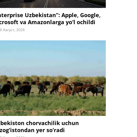
nterprise Uzbekistan”: Apple, Google,
crosoft va Amazonlarga yo‘l ochildi
9 Август, 2026
zbekiston chorvachilik uchun
zog‘istondan yer so‘radi