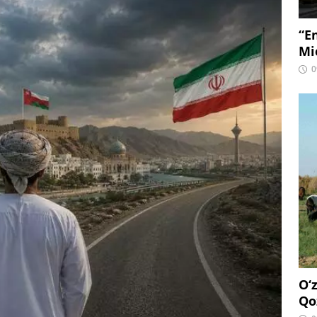
“E
Mi
0
O‘
Qo