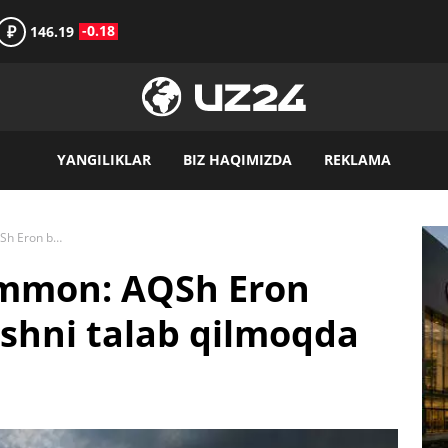
₽
-0.18
146.19
YANGILIKLAR
BIZ HAQIMIZDA
REKLAMA
Ikki o‘t orasidagi Ummon: AQSh Eron bilan aloqalarni uzishni talab qilmoqda
 Ummon: AQSh Eron
ishni talab qilmoqda