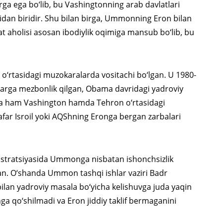
arga ega bo‘lib, bu Vashingtonning arab davlatlari
dan biridir. Shu bilan birga, Ummonning Eron bilan
at aholisi asosan ibodiylik oqimiga mansub bo‘lib, bu
o‘rtasidagi muzokaralarda vositachi bo‘lgan. U 1980-
alarga mezbonlik qilgan, Obama davridagi yadroviy
da ham Vashington hamda Tehron o‘rtasidagi
afar Isroil yoki AQShning Eronga bergan zarbalari
istratsiyasida Ummonga nisbatan ishonchsizlik
an. O‘shanda Ummon tashqi ishlar vaziri Badr
bilan yadroviy masala bo‘yicha kelishuvga juda yaqin
a qo‘shilmadi va Eron jiddiy taklif bermaganini