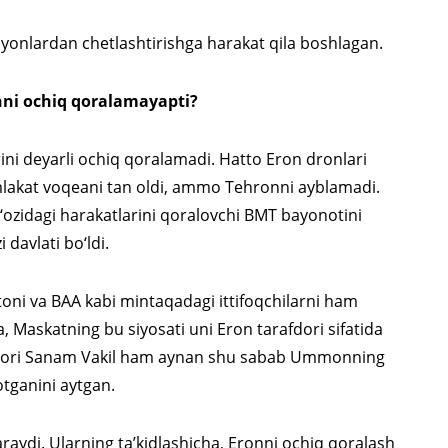
onlardan chetlashtirishga harakat qila boshlagan.
i ochiq qoralamayapti?
 deyarli ochiq qoralamadi. Hatto Eron dronlari
akat voqeani tan oldi, ammo Tehronni ayblamadi.
idagi harakatlarini qoralovchi BMT bayonotini
davlati bo‘ldi.
toni va BAA kabi mintaqadagi ittifoqchilarni ham
a, Maskatning bu siyosati uni Eron tarafdori sifatida
tori Sanam Vakil ham aynan shu sabab Ummonning
otganini aytgan.
ydi. Ularning ta’kidlashicha, Eronni ochiq qoralash