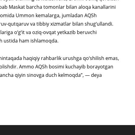
ab Maskat barcha tomonlar bilan aloqa kanallarini
davomida Ummon kemalarga, jumladan AQSh
uv-qutqaruv va tibbiy xizmatlar bilan shug‘ullandi.
riga o‘g‘it va oziq-ovqat yetkazib beruvchi
ash ustida ham ishlamoqda.
mintaqada haqiqiy rahbarlik urushga qo‘shilish emas,
 qolishdir. Ammo AQSh bosimi kuchayib borayotgan
n ancha qiyin sinovga duch kelmoqda”, — deya