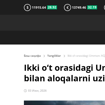
$
€
28.92
32.19
11915.64
13749.46
Бош саҳифа
Yangiliklar
Ikki o‘t orasidagi
bilan aloqalarni uz
03 Июн, 2026