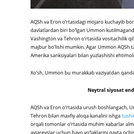
AQSh va Eron o‘rtasidagi mojaro kuchayib bor
davlatlardan biri bo‘lgan Ummon kutilmaganda
Vashington va Tehron o‘rtasida vositachilik qi
majbur bo‘lishi mumkin. Agar Ummon AQSh tala
Amerika sanksiyalari bilan yuzlashishi ehtimoli
Xo‘sh, Ummon bu murakkab vaziyatdan qanday
Neytral siyosat en
AQSh va Eron o‘rtasida urush boshlangach, U
Tehron bilan maxfiy aloqa kanalini ishga
tushi
orqali tomonlar o‘rtasida muhim xabarlar almas
aviareyslar uchun havo yo‘laklarini qayta o