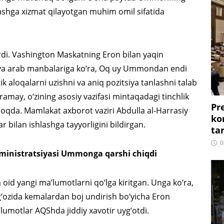
ashga xizmat qilayotgan muhim omil sifatida
ardi. Vashington Maskatning Eron bilan yaqin
h va arab manbalariga ko‘ra, Oq uy Ummondan endi
ik aloqalarni uzishni va aniq pozitsiya tanlashni talab
ay, o‘zining asosiy vazifasi mintaqadagi tinchlik
Pr
moqda. Mamlakat axborot vaziri Abdulla al-Harrasiy
ko
ilan ishlashga tayyorligini bildirgan.
ta
0
ministratsiyasi Ummonga qarshi chiqdi
id yangi ma’lumotlarni qo‘lga kiritgan. Unga ko‘ra,
‘ozida kemalardan boj undirish bo‘yicha Eron
’lumotlar AQShda jiddiy xavotir uyg‘otdi.