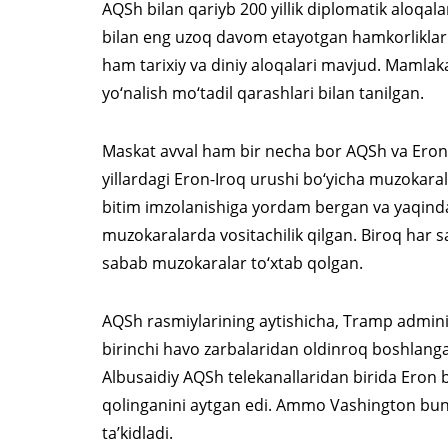
AQSh bilan qariyb 200 yillik diplomatik aloqal
bilan eng uzoq davom etayotgan hamkorliklari
ham tarixiy va diniy aloqalari mavjud. Mamlak
yo‘nalish mo‘tadil qarashlari bilan tanilgan.
Maskat avval ham bir necha bor AQSh va Eron 
yillardagi Eron-Iroq urushi bo‘yicha muzokar
bitim imzolanishiga yordam bergan va yaqin
muzokaralarda vositachilik qilgan. Biroq har s
sabab muzokaralar to‘xtab qolgan.
AQSh rasmiylarining aytishicha, Tramp admin
birinchi havo zarbalaridan oldinroq boshlang
Albusaidiy AQSh telekanallaridan birida Eron 
qolinganini aytgan edi. Ammo Vashington bung
ta’kidladi.