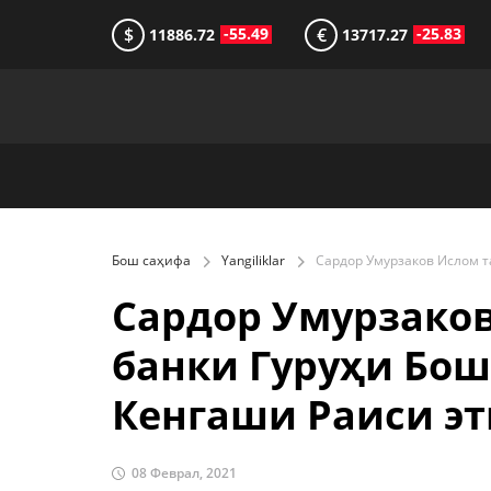
$
€
-55.49
-25.83
11886.72
13717.27
Бош саҳифа
Yangiliklar
Сардор Умурзако
банки Гуруҳи Бо
Кенгаши Раиси э
08 Феврал, 2021