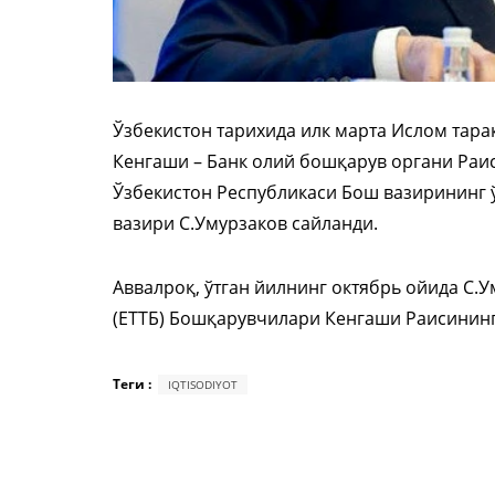
Ўзбекистон тарихида илк марта Ислом тара
Кенгаши – Банк олий бошқарув органи Раи
Ўзбекистон Республикаси Бош вазирининг 
вазири С.Умурзаков сайланди.
Аввалроқ, ўтган йилнинг октябрь ойида С.
(ЕТТБ) Бошқарувчилари Кенгаши Раисинин
Теги :
IQTISODIYOT