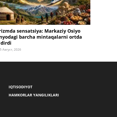
rizmda sensatsiya: Markaziy Osiyo
nyodagi barcha mintaqalarni ortda
ldirdi
5 Август, 2026
IQTISODIYOT
HAMKORLAR YANGILIKLARI