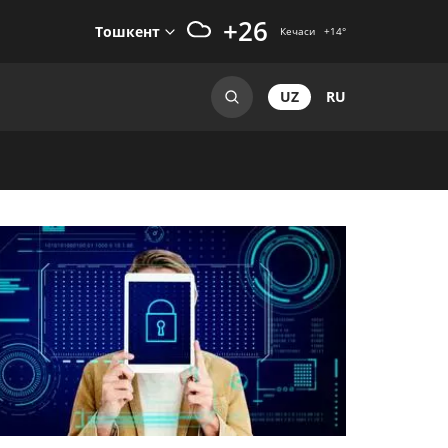
+26
Тошкент
Кечаси
+14
°
UZ
RU