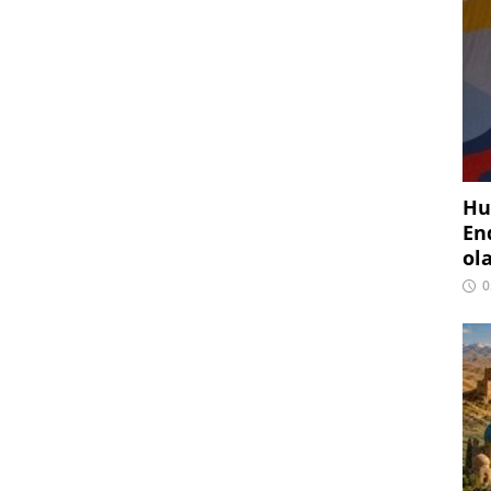
Hu
En
ol
0