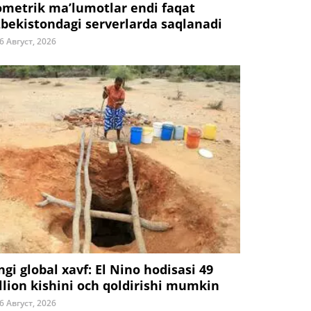
ometrik ma’lumotlar endi faqat
zbekistondagi serverlarda saqlanadi
6 Август, 2026
ngi global xavf: El Nino hodisasi 49
llion kishini och qoldirishi mumkin
6 Август, 2026