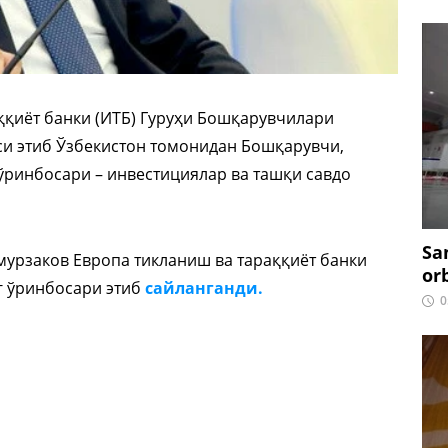
ққиёт банки (ИТБ) Гуруҳи Бошқарувчилари
си этиб Ўзбекистон томонидан Бошқарувчи,
ўринбосари – инвестициялар ва ташқи савдо
Sa
Умурзаков Европа тикланиш ва тараққиёт банки
or
г ўринбосари этиб
сайланганди.
0