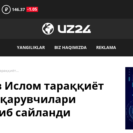
₽
-1.05
146.37
YANGILIKLAR
BIZ HAQIMIZDA
REKLAMA
Сардор Умурзаков Ислом тараққиёт банки Гуруҳи Бошқарувчилари Кенгаши Раиси этиб сайланди
в Ислом тараққиёт
шқарувчилари
тиб сайланди