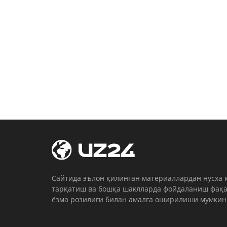
Cайтида эълон қилинган материаллардан нусха 
тарқатиш ва бошқа шаклларда фойдаланиш фақа
ёзма розилиги билан амалга оширилиши мумкин