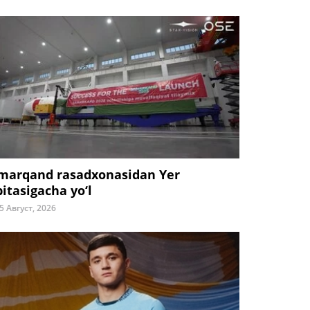
marqand rasadxonasidan Yer
bitasigacha yo‘l
5 Август, 2026