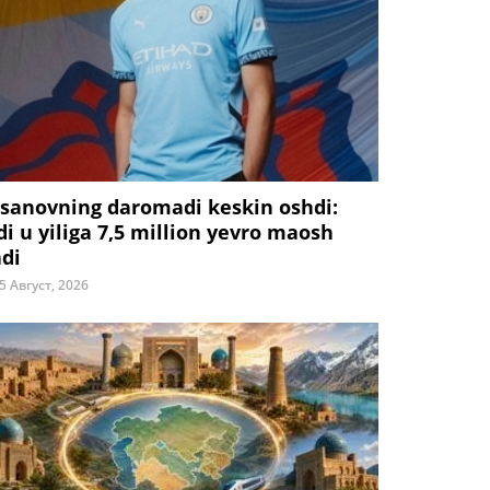
sanovning daromadi keskin oshdi:
di u yiliga 7,5 million yevro maosh
adi
5 Август, 2026