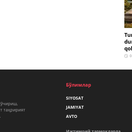
Tu
du
qo
0
Бўлимлар
SIYOSAT
кўчириш,
JAMIYAT
т таҳририят
.
AVTO
Ижтимоий тармоқларда