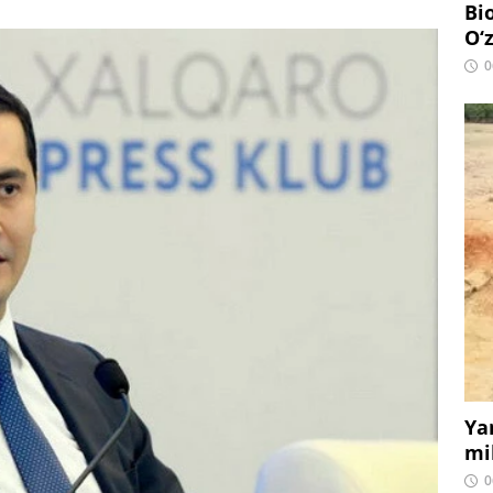
Bi
O‘
0
Ya
mi
0