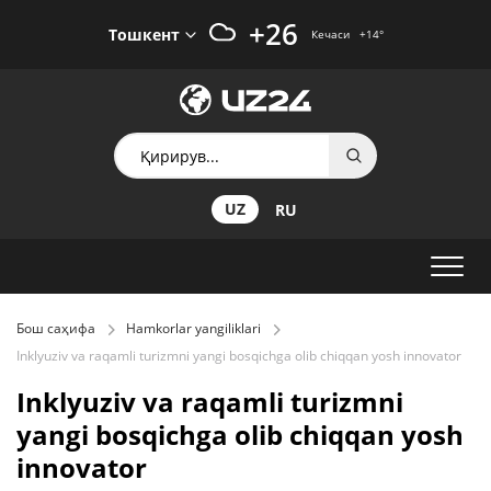
+26
Тошкент
Кечаси
+14
°
UZ
RU
Бош саҳифа
Hamkorlar yangiliklari
Inklyuziv va raqamli turizmni yangi bosqichga olib chiqqan yosh innovator
Inklyuziv va raqamli turizmni
yangi bosqichga olib chiqqan yosh
innovator