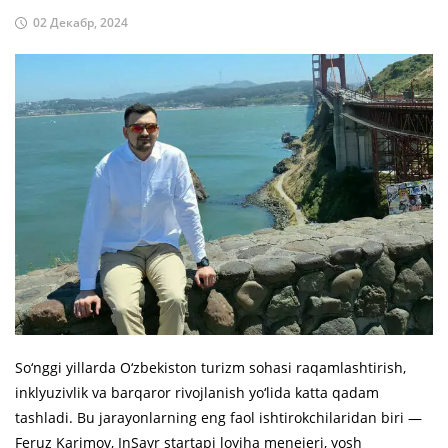
02 Декабр, 2024
So‘nggi yillarda O‘zbekiston turizm sohasi raqamlashtirish,
inklyuzivlik va barqaror rivojlanish yo‘lida katta qadam
tashladi. Bu jarayonlarning eng faol ishtirokchilaridan biri —
Feruz Karimov, InSayr startapi loyiha menejeri, yosh