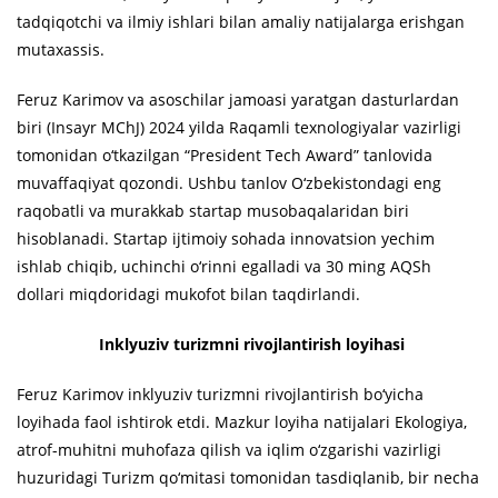
tadqiqotchi va ilmiy ishlari bilan amaliy natijalarga erishgan
mutaxassis.
Feruz Karimov va asoschilar jamoasi yaratgan dasturlardan
biri (Insayr MChJ) 2024 yilda Raqamli texnologiyalar vazirligi
tomonidan o‘tkazilgan “President Tech Award” tanlovida
muvaffaqiyat qozondi. Ushbu tanlov O‘zbekistondagi eng
raqobatli va murakkab startap musobaqalaridan biri
hisoblanadi. Startap ijtimoiy sohada innovatsion yechim
ishlab chiqib, uchinchi o‘rinni egalladi va 30 ming AQSh
dollari miqdoridagi mukofot bilan taqdirlandi.
Inklyuziv turizmni rivojlantirish loyihasi
Feruz Karimov inklyuziv turizmni rivojlantirish bo‘yicha
loyihada faol ishtirok etdi. Mazkur loyiha natijalari Ekologiya,
atrof-muhitni muhofaza qilish va iqlim o‘zgarishi vazirligi
huzuridagi Turizm qo‘mitasi tomonidan tasdiqlanib, bir necha