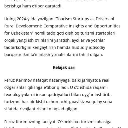
berishga ham e’tibor qaratadi.
Uning 2024-yilda yozilgan “Tourism Startups as Drivers of
Rural Development: Comparative Insights and Opportunities
for Uzbekistan” nomli tadqiqoti qishloq turizmi startaplari
orqali yangi ish o‘rinlarini yaratish, ayollar va yoshlar
tadbirkorligini kengaytirish hamda hududiy iqtisodiy
barqarorlikni ta’minlash yo‘nalishlarini tahlil qilgan.
Kelajak sari
Feruz Karimov nafaqat nazariyaga, balki jamiyatda real
o‘zgarishlar qilishga e’tibor qiladi. U o‘z ishida raqamli
texnologiyalarni inson qadriyatlari bilan uyg‘unlashtirib,
turizmni har bir kishi uchun ochiq, xavfsiz va qulay soha
sifatida rivojlantirishni maqsad qilgan.
Feruz Karimovning faoliyati O‘zbekiston turizm sohasiga