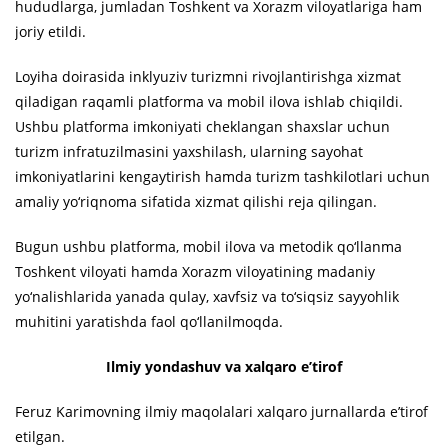
hududlarga, jumladan Toshkent va Xorazm viloyatlariga ham
joriy etildi.
Loyiha doirasida inklyuziv turizmni rivojlantirishga xizmat
qiladigan raqamli platforma va mobil ilova ishlab chiqildi.
Ushbu platforma imkoniyati cheklangan shaxslar uchun
turizm infratuzilmasini yaxshilash, ularning sayohat
imkoniyatlarini kengaytirish hamda turizm tashkilotlari uchun
amaliy yo‘riqnoma sifatida xizmat qilishi reja qilingan.
Bugun ushbu platforma, mobil ilova va metodik qo‘llanma
Toshkent viloyati hamda Xorazm viloyatining madaniy
yo‘nalishlarida yanada qulay, xavfsiz va to‘siqsiz sayyohlik
muhitini yaratishda faol qo‘llanilmoqda.
Ilmiy yondashuv va xalqaro e’tirof
Feruz Karimovning ilmiy maqolalari xalqaro jurnallarda e’tirof
etilgan.