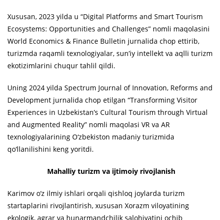
Xususan, 2023 yilda u “Digital Platforms and Smart Tourism
Ecosystems: Opportunities and Challenges” nomli maqolasini
World Economics & Finance Bulletin jurnalida chop ettirib,
turizmda raqamli texnologiyalar, sun’iy intellekt va aqlli turizm
ekotizimlarini chuqur tahlil qildi.
Uning 2024 yilda Spectrum Journal of Innovation, Reforms and
Development jurnalida chop etilgan “Transforming Visitor
Experiences in Uzbekistan’s Cultural Tourism through Virtual
and Augmented Reality” nomli maqolasi VR va AR
texnologiyalarining O‘zbekiston madaniy turizmida
qo‘llanilishini keng yoritdi.
Mahalliy turizm va ijtimoiy rivojlanish
Karimov o‘z ilmiy ishlari orqali qishloq joylarda turizm
startaplarini rivojlantirish, xususan Xorazm viloyatining
ekologik, agrar va hunarmandchilik salohiyatini ochib