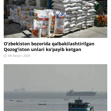
O‘zbekiston bozorida qalbakilashtirilgan
Qozog‘iston unlari ko‘payib ketgan
08 Август, 2026