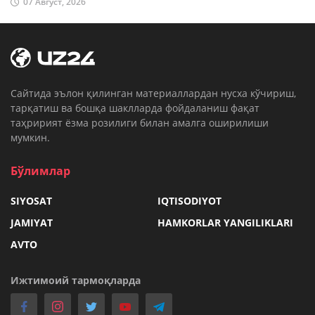
07 Август, 2026
Cайтида эълон қилинган материаллардан нусха кўчириш,
тарқатиш ва бошқа шаклларда фойдаланиш фақат
таҳририят ёзма розилиги билан амалга оширилиши
мумкин.
Бўлимлар
SIYOSAT
IQTISODIYOT
JAMIYAT
HAMKORLAR YANGILIKLARI
AVTO
Ижтимоий тармоқларда