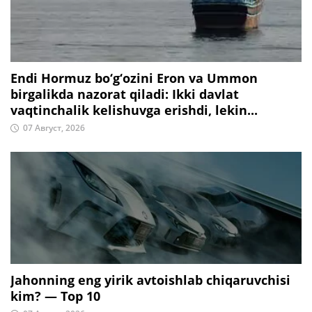
Endi Hormuz bo‘g‘ozini Eron va Ummon
birgalikda nazorat qiladi: Ikki davlat
vaqtinchalik kelishuvga erishdi, lekin...
07 Август, 2026
Jahonning eng yirik avtoishlab chiqaruvchisi
kim? — Top 10