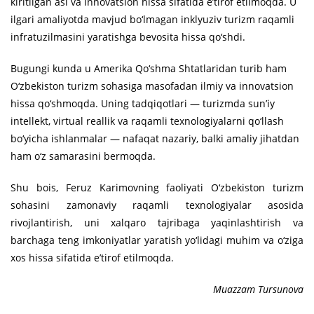
kiritilgan asl va innovatsion hissa sifatida e’tirof etilmoqda. U
ilgari amaliyotda mavjud bo‘lmagan inklyuziv turizm raqamli
infratuzilmasini yaratishga bevosita hissa qo‘shdi.
Bugungi kunda u Amerika Qo‘shma Shtatlaridan turib ham
O‘zbekiston turizm sohasiga masofadan ilmiy va innovatsion
hissa qo‘shmoqda. Uning tadqiqotlari — turizmda sun’iy
intellekt, virtual reallik va raqamli texnologiyalarni qo‘llash
bo‘yicha ishlanmalar — nafaqat nazariy, balki amaliy jihatdan
ham o‘z samarasini bermoqda.
Shu bois, Feruz Karimovning faoliyati O‘zbekiston turizm
sohasini zamonaviy raqamli texnologiyalar asosida
rivojlantirish, uni xalqaro tajribaga yaqinlashtirish va
barchaga teng imkoniyatlar yaratish yo‘lidagi muhim va o‘ziga
xos hissa sifatida e’tirof etilmoqda.
Muazzam Tursunova