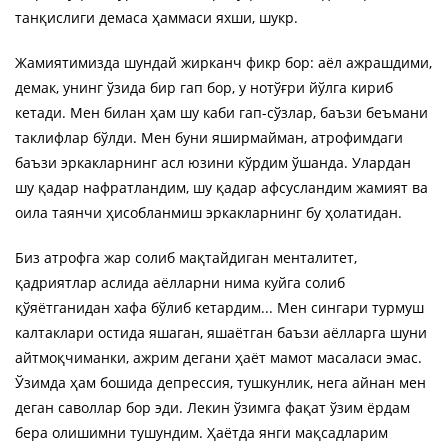
танқислиги демаса ҳаммаси яхши, шукр.
Жамиятимизда шундай жирканч фикр бор: аёл ажрашдими,
демак, унинг ўзида бир гап бор, у нотўғри йўлга кириб
кетади. Мен билан ҳам шу каби гап-сўзлар, баъзи беъмани
таклифлар бўлди. Мен буни яширмайман, атрофимдаги
баъзи эркакларнинг асл юзини кўрдим ўшанда. Улардан
шу қадар нафратландим, шу қадар афсусландим жамият ва
оила таянчи ҳисобланмиш эркакларнинг бу ҳолатидан.
Биз атрофга жар солиб мақтайдиган менталитет,
қадриятлар аслида аёлларни нима куйга солиб
қўяётганидан хафа бўлиб кетардим... Мен сингари турмуш
калтаклари остида яшаган, яшаётган баъзи аёлларга шуни
айтмоқчиманки, ажрим дегани ҳаёт мамот масаласи эмас.
Ўзимда ҳам бошида депрессия, тушкунлик, нега айнан мен
деган саволлар бор эди. Лекин ўзимга фақат ўзим ёрдам
бера олишимни тушундим. Ҳаётда янги мақсадларим