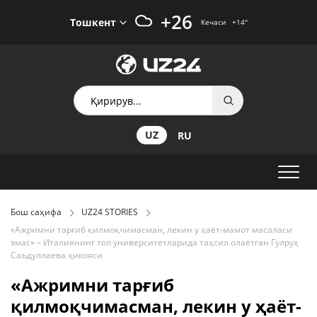
+26
Тошкент
Кечаси
+14
°
UZ
RU
Бош саҳифа
UZ24 STORIES
«Ажримни тарғиб қилмоқчимасман, лекин у ҳаёт-мамот масаласи
эмас» – Италиянинг топ университетларида таҳсил олаётган Гулруҳ
Саъдуллаева ҳикояси
«Ажримни тарғиб
қилмоқчимасман, лекин у ҳаёт-