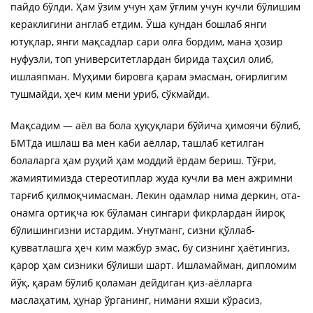
пайдо бўлди. Ҳам ўзим учун ҳам ўғлим учун кучли бўлишим
кераклигини англаб етдим. Ўша кундан бошлаб янги
ютуқлар, янги мақсадлар сари олға бордим, мана ҳозир
нуфузли, топ университетлардан бирида таҳсил олиб,
ишлаяпман. Муҳими бировга қарам эмасман, оғирлигим
тушмайди, ҳеч ким мени уриб, сўкмайди.
Мақсадим — аёл ва бола ҳуқуқлари бўйича ҳимоячи бўлиб,
БМТда ишлаш ва мен каби аёллар, ташлаб кетилган
болаларга ҳам руҳий ҳам моддий ёрдам бериш. Тўғри,
жамиятимизда стереотиплар жуда кучли ва мен ажримни
тарғиб қилмоқчимасман. Лекин одамлар нима деркин, ота-
онамга ортиқча юк бўламан сингари фикрлардан йироқ
бўлишингизни истардим. Унутманг, сизни қўллаб-
қувватлашга ҳеч ким мажбур эмас, бу сизнинг ҳаётингиз,
қарор ҳам сизники бўлиши шарт. Ишламайман, дипломим
йўқ, қарам бўлиб қоламан дейдиган қиз-аёлларга
маслаҳатим, ҳунар ўрганинг, нимани яхши кўрасиз,