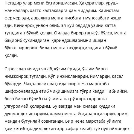
Негадир улар мени ёқтиришмасди. Ҳақоратлар, уруш-
жанжаллар, ҳатто калтакларга ҳам чидадим. Қайнотам
фермер эди, аввалига менга нисбатан муносабати яхши
эди. Кейинроқ унвон олиб, эл-куй олдида ўзини катта
тутадиган бўлиб қолди. Оилада бирор гап-сўз бўлса, менга
бақириб сўкинадиган, қариндошларимни ишдан
бўшаттирвориш билан менга таҳдид қиладиган бўлиб
қолди.
Стресслар ичида яшаб, кўзим ёриди, ўғлим бироз
нимжонроқ туғилди. Кўп инжиқланарди, йиғларди, қасал
бўларди. Чақалоқлик вақтида юир неча маротаба
шифохоналарда ётиб чиқишимизга тўғри келди. Табиийки,
бола билан бўлиб на ўзимга на рўзғорга қарашга
улгуролмай қолардим. Бу вақтда мен оилада худдики
душмандек яшардим, ҳамма менга ёвқараш қиларди, эрим
мендан бутунлай совиганди. Бир неча маротаба уйимга
ҳам кетиб қолдим, лекин ҳар сафар келиб, гуё пушаймондек