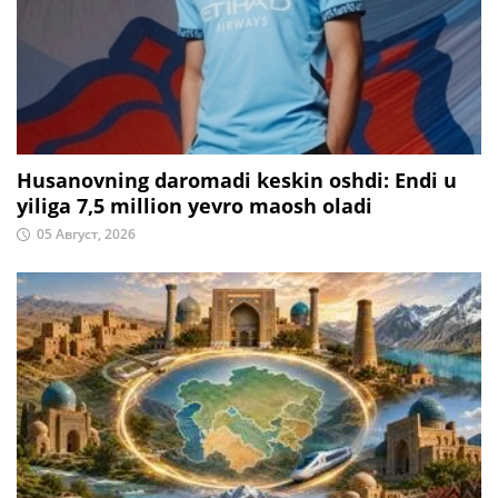
Husanovning daromadi keskin oshdi: Endi u
yiliga 7,5 million yevro maosh oladi
05 Август, 2026