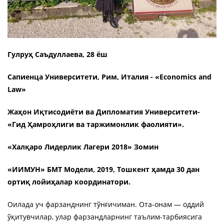
Гулруҳ Саъдуллаева, 28 ёш
Сапиенца Университети, Рим, Италия - «Economics and
Law»
Жаҳон Иқтисодиёти ва Дипломатия Университети-
«Гид Ҳамроҳлиги ва таржимонлик фаолияти».
«Халқаро Лидерлик Лагери 2018» Зомин
«ИИМУН» БМТ Модели, 2019, Тошкент ҳамда 30 дан
ортиқ лойиҳалар координатори.
Оилада уч фарзанднинг тўнғичиман. Ота-онам — оддий
ўқитувчилар, улар фарзандларнинг таълим-тарбиясига