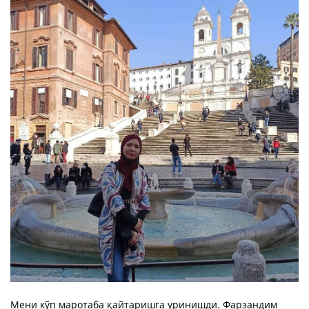
Мени кўп маротаба қайтаришга уринишди. Фарзандим