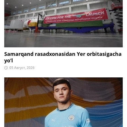
Samarqand rasadxonasidan Yer orbitasigacha
yo‘l
05 Август, 2026