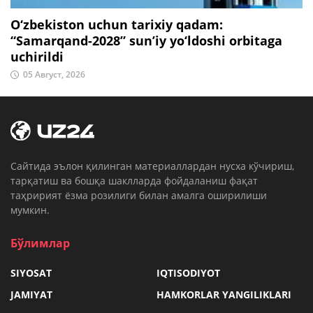
O‘zbekiston uchun tarixiy qadam:
“Samarqand-2028” sun’iy yo‘ldoshi orbitaga
uchirildi
05 Август, 2026
Cайтида эълон қилинган материаллардан нусха кўчириш,
тарқатиш ва бошқа шаклларда фойдаланиш фақат
таҳририят ёзма розилиги билан амалга оширилиши
мумкин.
Бўлимлар
SIYOSAT
IQTISODIYOT
JAMIYAT
HAMKORLAR YANGILIKLARI