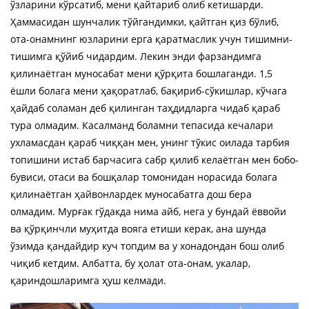
ўзларини кўрсатиб, мени қайтариб олиб кетишарди.
Ҳаммасидан шунчалик тўйгандимки, қайтган қиз бўлиб,
ота-онамнинг юзларини ерга қаратмаслик учун тишимни-
тишимга қўйиб чидардим. Лекин энди фарзандимга
қилинаётган муносабат мени қўрқита бошлаганди. 1,5
ёшли болага мени ҳақоратлаб, бақириб-сўкишлар, кўчага
ҳайдаб соламан деб қилинган таҳдидларга чидаб қараб
тура олмадим. Касалманд боламни тепасида кечалари
ухламасдан қараб чиққан мен, унинг тўкис оилада тарбия
топишини истаб барчасига сабр қилиб келаётган мен бобо-
бувиси, отаси ва бошқалар томонидан норасида болага
қилинаётган ҳайвонлардек муносабатга дош бера
олмадим. Мурғак гўдакда нима айб, нега у бундай ёввойи
ва қўрқинчли муҳитда вояга етиши керак, ана шунда
ўзимда қандайдир куч топдим ва у хонадондан бош олиб
чиқиб кетдим. Албатта, бу ҳолат ота-онам, укалар,
қариндошларимга ҳуш келмади.