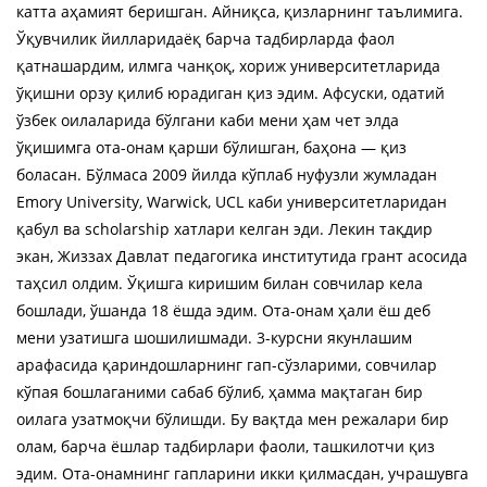
катта аҳамият беришган. Айниқса, қизларнинг таълимига.
Ўқувчилик йилларидаёқ барча тадбирларда фаол
қатнашардим, илмга чанқоқ, хориж университетларида
ўқишни орзу қилиб юрадиган қиз эдим. Афсуски, одатий
ўзбек оилаларида бўлгани каби мени ҳам чет элда
ўқишимга ота-онам қарши бўлишган, баҳона — қиз
боласан. Бўлмаса 2009 йилда кўплаб нуфузли жумладан
Emory University, Warwick, UCL каби университетларидан
қабул ва scholarship хатлари келган эди. Лекин тақдир
экан, Жиззах Давлат педагогика институтида грант асосида
таҳсил олдим. Ўқишга киришим билан совчилар кела
бошлади, ўшанда 18 ёшда эдим. Ота-онам ҳали ёш деб
мени узатишга шошилишмади. 3-курсни якунлашим
арафасида қариндошларнинг гап-сўзларими, совчилар
кўпая бошлаганими сабаб бўлиб, ҳамма мақтаган бир
оилага узатмоқчи бўлишди. Бу вақтда мен режалари бир
олам, барча ёшлар тадбирлари фаоли, ташкилотчи қиз
эдим. Ота-онамнинг гапларини икки қилмасдан, учрашувга