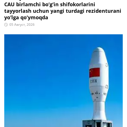
CAU birlamchi bo‘g‘in shifokorlarini
tayyorlash uchun yangi turdagi rezidenturani
yo‘lga qo‘ymoqda
05 Август, 2026