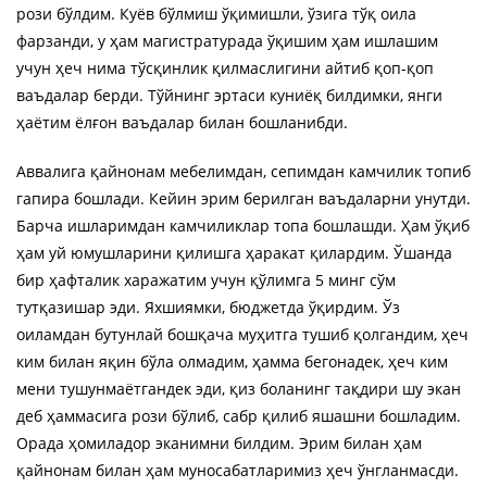
рози бўлдим. Куёв бўлмиш ўқимишли, ўзига тўқ оила
фарзанди, у ҳам магистратурада ўқишим ҳам ишлашим
учун ҳеч нима тўсқинлик қилмаслигини айтиб қоп-қоп
ваъдалар берди. Тўйнинг эртаси куниёқ билдимки, янги
ҳаётим ёлғон ваъдалар билан бошланибди.
Аввалига қайнонам мебелимдан, сепимдан камчилик топиб
гапира бошлади. Кейин эрим берилган ваъдаларни унутди.
Барча ишларимдан камчиликлар топа бошлашди. Ҳам ўқиб
ҳам уй юмушларини қилишга ҳаракат қилардим. Ўшанда
бир ҳафталик харажатим учун қўлимга 5 минг сўм
тутқазишар эди. Яхшиямки, бюджетда ўқирдим. Ўз
оиламдан бутунлай бошқача муҳитга тушиб қолгандим, ҳеч
ким билан яқин бўла олмадим, ҳамма бегонадек, ҳеч ким
мени тушунмаётгандек эди, қиз боланинг тақдири шу экан
деб ҳаммасига рози бўлиб, сабр қилиб яшашни бошладим.
Орада ҳомиладор эканимни билдим. Эрим билан ҳам
қайнонам билан ҳам муносабатларимиз ҳеч ўнгланмасди.