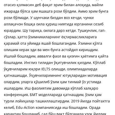
отасиз қолмасин деб фақат эрим билан алоҳида, майли
ижарада бўлса ҳам яшашга рози бўлдим. Аммо эрим бунга
рози бўлмади. У шунчаки биздан воз кечди, чунки
аллақачон бошқа оила қуриш ниятида юрганини сезиб
юрардим. Шу тариқа, оилага дарз кетди. Тушкунлик, гап-
сўзлар, ҳатто ўзимникиларнинг ёқтирмасликларига
қарамай ота уйимда яшай бошлагандим. Ўзимни қўлга
олишим керак эди ва мен бунга астойдил киришдим.
Ишлай бошладим, аввалги фаол ва қизғин ҳаётимга қайта
бошладим. Инглиз тилидан ўқитувчилик қилдим. Кўплаб
ўқувчиларим юқори IELTS олишди, олимпиадаларда
қатнашишди. Ўқувчиларимнинг ютуқларидан мотивация
олардим, уларга қўшилиб ўзим ҳам тинмай ўз устимда
ишлардим. Иш фаолиятим давомида кўплаб халқаро
конференция, БМТ моделларида қатнашдим, ўзим ҳам
турли лойиҳалар ташкиллаштирдим. 2019 йилда пойтахтга
келиб, Edu-Action компаниясида иш бошладим. Орада
карантин бошланиб, сал бўш вақт бўлганида узоқ йиллик