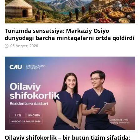
Turizmda sensatsiya: Markaziy Osiyo
dunyodagi barcha mintaqalarni ortda qoldirdi
05 Август, 2026
Oilaviy shifokorlik – bir butun tizim sifatida: