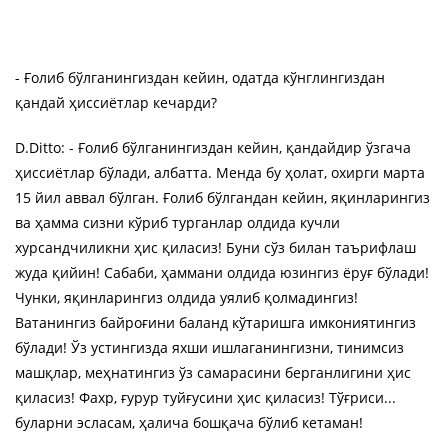
- Ғолиб бўлганингиздан кейин, одатда кўнглингиздан
қандай ҳиссиётлар кечарди?
D.Ditto: - Ғолиб бўлганингиздан кейин, қандайдир ўзгача
ҳиссиётлар бўлади, албатта. Менда бу ҳолат, охирги марта
15 йил аввал бўлган. Ғолиб бўлгандан кейин, яқинларингиз
ва ҳамма сизни кўриб турганлар олдида кучли
хурсандчиликни ҳис қиласиз! Буни сўз билан таърифлаш
жуда қийин! Сабаби, ҳаммани олдида юзингиз ёруғ бўлади!
Чунки, яқинларингиз олдида уялиб қолмадингиз!
Ватанингиз байроғини баланд кўтаришга имкониятингиз
бўлади! Ўз устингизда яхши ишлаганингизни, тинимсиз
машқлар, меҳнатингиз ўз самарасини берганлигини ҳис
қиласиз! Фахр, ғурур туйғусини ҳис қиласиз! Тўғриси...
буларни эсласам, ҳалича бошқача бўлиб кетаман!