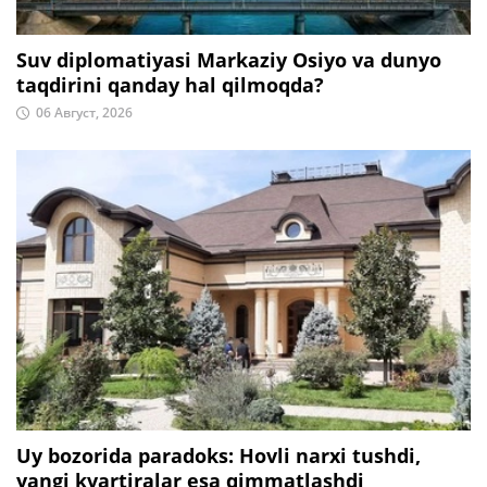
Suv diplomatiyasi Markaziy Osiyo va dunyo
taqdirini qanday hal qilmoqda?
06 Август, 2026
Uy bozorida paradoks: Hovli narxi tushdi,
yangi kvartiralar esa qimmatlashdi