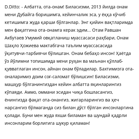
D.Ditto: - Албатта, ота-онам! Биласизми, 2013 йилда онам
мени Дубайга боришимга, кейинчалик эса, у ёққа кўчиб
кетишимга жуда қарши бўлганлар. Энг қийин вақтларимда
мен фақатгина ота-онамга керак эдим... Отам Равшан
Акбутаев Умумий овқатланиш муассасаси раҳбари, Онам
Шаҳло Ҳожиева мактабгача таълим муассасасида
ўқитувчи-тарбиячи бўлишган. Онам бебаҳо инсон! Ҳаётда
ўз йўлимни топишимда мени руҳан ва маънан қўллаб-
қувватлаган инсон, айнан онам бўладилар. Бахтимизга ота-
оналаримиз доим соғ-саломат бўлишсин! Биласизми,
машҳур бўлганингиздан кейин албатта яқинларингиз
кўпаяди. Аммо, оммани эсидан чиқа бошласангиз,
ёнингизда фақат ота-онангиз, жигарларингиз ва ҳеч
нарсангиз бўлмаганда сиз билан дўст бўлган инсонларгина
қолади. Буни мен жуда яхши биламан ва шундай қадрли
инсонларим борлигига шукур қиламан!