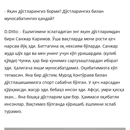
- Яқин дўстларингиз борми? Дўстларингиз билан
муносабатингиз қандай?
D.Ditto: - Ёшлигимни эслатадиган энг яқин дўстларимдан
бири Санжар Каримов. Ўша вақтларда мени рости ҳеч
нарсам йўқ эди. Биттагина оқ нексиям бўларди. Санжар
жуда шўх эди ва мен унинг учун кўп уришардим. (кулиб
қўяди) Чунки, ҳар бир кунимиз саргузаштлардан иборат
эди. Ҳалигача яхши муносабатдамиз. Оқибатимизга кўп
тегмасин. Яна бир дўстим, Мурод Хонтўраев билан
дўстлашишимизга спорт сабабчи бўлган. У ҳеч нарсадан
қўрқмасди, жасур эди, бебаҳо инсон эди. Афсус, умри қисқа
экан... Яна бошқа дўстларим ҳам бор. Ҳаммаси оқибатли
инсонлар. Вақтимиз бўлганда кўришиб, ёшликни эслаб
турамиз.