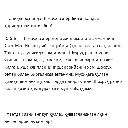
- Таниқли хонанда Шохруҳ рэпер билан қандай
қариндошлигингиз бор?
D.Ditto: - Шохруҳ рэпер мени жияним, яъни аммамнинг
ўғли. Мен Иқтисодиёт лицейига ўқишга келган вақтларим,
Тошкентда уникида яшаганман. Шохруҳ рэпер мени
ўзининг “Баландда”, “Хаёлимдасан” клипларига таклиф
қилган. Ўша клипларнинг сценарийсини ҳам, Шохруҳ
рэпер билан биргаликда ёзганмиз. Мусиқага бўлган
қизиқишим ана шу вақтларда пайдо бўлган. Шохруҳ рэпер
билан ҳозир ҳам жуда яхши муносабатдамиз.
- Ҳаётда сизни энг кўп қўллаб-қувватлайдиган яқин
инсонларингиз кимлар?