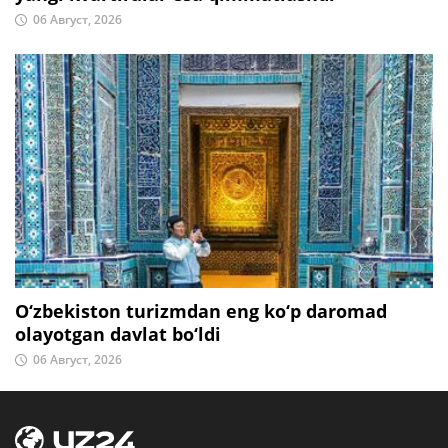
06 Август, 2026
O‘zbekiston turizmdan eng ko‘p daromad
olayotgan davlat bo‘ldi
06 Август, 2026