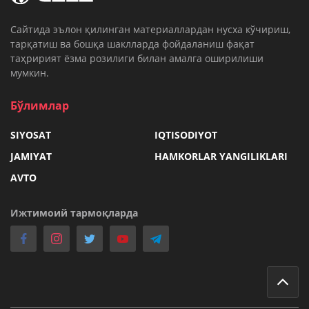
Cайтида эълон қилинган материаллардан нусха кўчириш,
тарқатиш ва бошқа шаклларда фойдаланиш фақат
таҳририят ёзма розилиги билан амалга оширилиши
мумкин.
Бўлимлар
SIYOSAT
IQTISODIYOT
JAMIYAT
HAMKORLAR YANGILIKLARI
AVTO
Ижтимоий тармоқларда