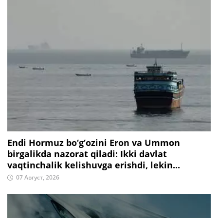
Endi Hormuz bo‘g‘ozini Eron va Ummon
birgalikda nazorat qiladi: Ikki davlat
vaqtinchalik kelishuvga erishdi, lekin...
07 Август, 2026