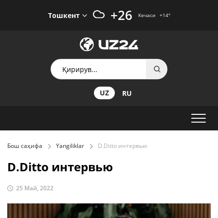
+26
Тошкент
Кечаси
+14
°
UZ
RU
Бош саҳифа
Yangiliklar
D.Ditto интервью
D.Ditto интервью
25 Май, 2022