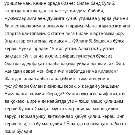
уришганман. Кейин орада бизнес билан банд бўлиб,
спортда жанглардан танаффус қилдим. Сабаби,
мухлисларимга аён, Дубайга кўчиб ўтдим ва у ерда ўзимни
бизнес ишларимни ривожлантирдим. Мана энди ҳозир яна
спортга қайтяпман. Октагон лига билан шартномам бор.
Энди агар октагонда уришсам... (ўйланиб) бошқача бўлса
керак. Чунки, орадан 15 йил ўтган. Албатта, бу ўтган
вақтдан сўнг, анча ақлли, зийрак, пунктуал бўласиз.
Одатдагидек фақат ғалаба ҳақида ўйлай бошлайсиз. Хўш,
жангдан аввал мен биринчи навбатда нима қиламан?
Жангдан аввал албатта рақибнинг кимлиги, унинг
“услуб”лари билан қизиқиш керак. У қандай уришади?
Нималарга аҳамият беради? Кучли нуқтаси, заиф жиҳати
ва ҳоказо. Биринчи навбатда ўзим яхши машқ қилишим
керак! Кунига 2 маҳал мунтазам равишда машқ қилиш
зарур. Нормал уйқу, витаминлар қабул қилиш керак. Энг
кераклиси, эса бу масъулият! Ўшанда натижа ҳам албатта
яхши бўлади!