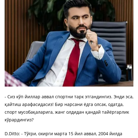
- Сиз кўп йиллар аввал спортни тарк этгандингиз. Энди эса,
қайтиш арафасидасиз! Бир нарсани ёдга олсак, одатда,
спорт мусобақаларига, жанг олдидан қандай тайёргарлик
кўрардингиз?
D.Ditto: - Тўғри, охирги марта 15 йил аввал, 2004 йилда