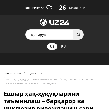
+26
Тошкент
Кечаси
+14
°
UZ
RU
Бош саҳифа
Siyosat
Ёшлар ҳақ-ҳуқуқларини таъминлаш – барқарор ва инклюзив
ривожланиш сари муҳим қадамдир
Ёшлар ҳақ-ҳуқуқларини
таъминлаш – барқарор ва
инклюзив ривожланиш сари