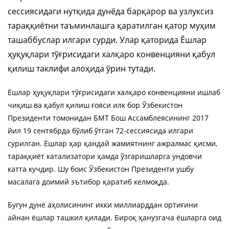
сессиясидаги нутқида дунёда барқарор ва узлуксиз
тараққиётни таъминлашга қаратилган қатор муҳим
ташаббуслар илгари сурди. Улар қаторида Ёшлар
ҳуқуқлари тўғрисидаги халқаро конвенцияни қабул
қилиш таклифи алоҳида ўрин тутади.
Ёшлар ҳуқуқлари тўғрисидаги халқаро конвенцияни ишлаб
чиқиш ва қабул қилиш ғояси илк бор Ўзбекистон
Президенти томонидан БМТ Бош Ассамблеясининг 2017
йил 19 сентябрда бўлиб ўтган 72-сессиясида илгари
сурилган. Ёшлар ҳар қандай жамиятнинг ажралмас қисми,
тараққиёт катализатори ҳамда ўзгаришларга ундовчи
катта кучдир. Шу боис Ўзбекистон Президенти ушбу
масалага доимий эътибор қаратиб келмоқда.
Бугун дунё аҳолисининг икки миллиарддан ортиғини
айнан ёшлар ташкил қилади. Бироқ ҳанузгача ёшларга оид