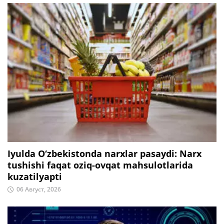
Iyulda O‘zbekistonda narxlar pasaydi: Narx
tushishi faqat oziq-ovqat mahsulotlarida
kuzatilyapti
06 Август, 2026