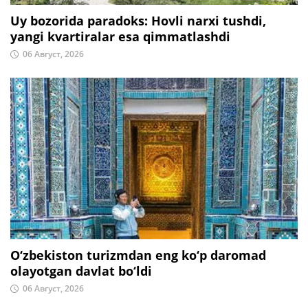
Uy bozorida paradoks: Hovli narxi tushdi,
yangi kvartiralar esa qimmatlashdi
06 Август, 2026
O‘zbekiston turizmdan eng ko‘p daromad
olayotgan davlat bo‘ldi
06 Август, 2026