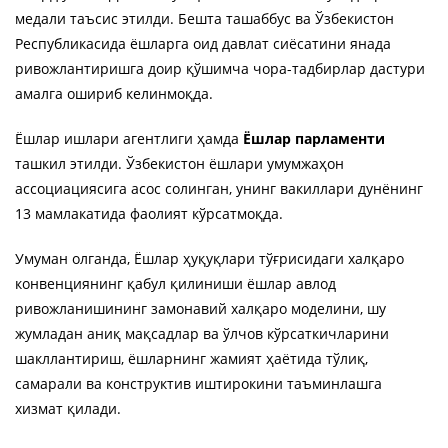
медали таъсис этилди. Бешта ташаббус ва Ўзбекистон
Республикасида ёшларга оид давлат сиёсатини янада
ривожлантиришга доир қўшимча чора-тадбирлар дастури
амалга ошириб келинмоқда.
Ёшлар ишлари агентлиги ҳамда
Ёшлар парламенти
ташкил этилди. Ўзбекистон ёшлари умумжаҳон
ассоциациясига асос солинган, унинг вакиллари дунёнинг
13 мамлакатида фаолият кўрсатмоқда.
Умуман олганда, Ёшлар ҳуқуқлари тўғрисидаги халқаро
конвенциянинг қабул қилиниши ёшлар авлод
ривожланишининг замонавий халқаро моделини, шу
жумладан аниқ мақсадлар ва ўлчов кўрсаткичларини
шакллантириш, ёшларнинг жамият ҳаётида тўлиқ,
самарали ва конструктив иштирокини таъминлашга
хизмат қилади.