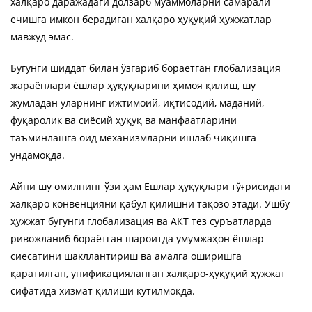
халқаро даражадаги долзарб муаммоларни самарали
ечишга имкон берадиган халқаро ҳуқуқий ҳужжатлар
мавжуд эмас.
Бугунги шиддат билан ўзгариб бораётган глобализация
жараёнлари ёшлар ҳуқуқларини ҳимоя қилиш, шу
жумладан уларнинг ижтимоий, иқтисодий, маданий,
фуқаролик ва сиёсий ҳуқуқ ва манфаатларини
таъминлашга оид механизмларни ишлаб чиқишга
ундамоқда.
Айни шу омилнинг ўзи ҳам Ёшлар ҳуқуқлари тўғрисидаги
халқаро конвенцияни қабул қилишни тақозо этади. Ушбу
ҳужжат бугунги глобализация ва АКТ тез суръатларда
ривожланиб бораётган шароитда умумжаҳон ёшлар
сиёсатини шакллантириш ва амалга оширишга
қаратилган, унификацияланган халқаро-ҳуқуқий ҳужжат
сифатида хизмат қилиши кутилмоқда.