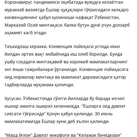
Коронавирус пандемияси оқибатида вужудга келаётган
мураккаб вазиятда Ёшлар ҳуқуқлари тўғрисидаги халқаро
конвенциянинг қабул қилиниши нафақат Ўзбекистон,
Марказий Осиё минтақаси, балки бутун дунё учун долзарб
аҳамият касб этади.
Таъкидлаш керакки, Конвенция лойиҳаси устида икки
йилдан ортик вақт мобайнида иш олиб борилди. Бунда
ушбу соҳадаги минтақавий ва хорижий мамлакатларнинг
энг яхши тажрибалари ўрганилди. Конвенция лойиҳасига
оид нормалар минтақа ва мамлакат даражасидаги қатор
тадбирларда муҳокама қилинди.
Хусусан, Ўзбекистонда сўнгги йилларда бу борада изчил
ишлар амалга оширил келинмоқда. “Ёшларга оид давлат
сиёсати тўғрисида” Қонун қабул қилинди. 30 июнь
мамлакатимизда Ёшлар куни деб эълон қилинди.
“Мард ўғлон” Давлат мукофоти ва “Келажак бунёдкори”