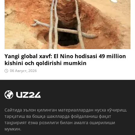
Yangi global xavf: El Nino hodisasi 49 million
kishini och qoldirishi mumkin
06 Август, 2026
Cайтида эълон қилинган материаллардан нусха кўчириш,
тарқатиш ва бошқа шаклларда фойдаланиш фақат
таҳририят ёзма розилиги билан амалга оширилиши
мумкин.