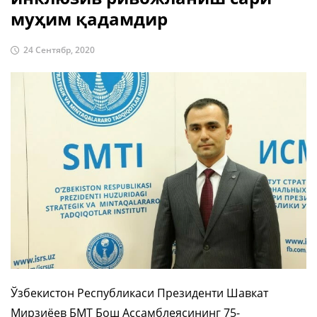
муҳим қадамдир
24 Сентябр, 2020
Ўзбекистон Республикаси Президенти Шавкат
Мирзиёев БМТ Бош Ассамблеясининг 75-