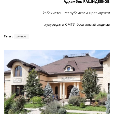
Адхамбек РАШИДБЕКОВ
,
Ўзбекистон Республикаси Президенти
ҳузуридаги СМТИ бош илмий ходими
Теги :
JAMIYAT