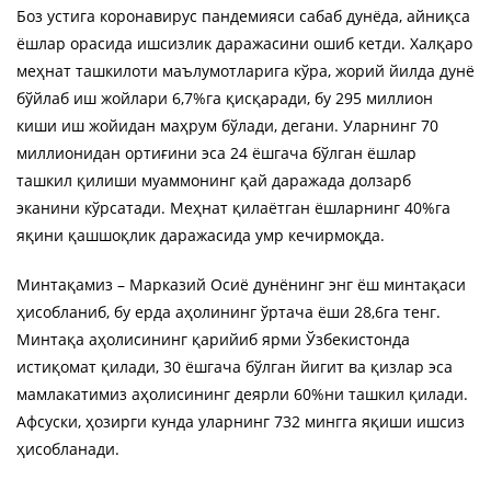
Боз устига коронавирус пандемияси сабаб дунёда, айниқса
ёшлар орасида ишсизлик даражасини ошиб кетди. Халқаро
меҳнат ташкилоти маълумотларига кўра, жорий йилда дунё
бўйлаб иш жойлари 6,7%га қисқаради, бу 295 миллион
киши иш жойидан маҳрум бўлади, дегани. Уларнинг 70
миллионидан ортиғини эса 24 ёшгача бўлган ёшлар
ташкил қилиши муаммонинг қай даражада долзарб
эканини кўрсатади. Меҳнат қилаётган ёшларнинг 40%га
яқини қашшоқлик даражасида умр кечирмоқда.
Минтақамиз – Марказий Осиё дунёнинг энг ёш минтақаси
ҳисобланиб, бу ерда аҳолининг ўртача ёши 28,6га тенг.
Минтақа аҳолисининг қарийиб ярми Ўзбекистонда
истиқомат қилади, 30 ёшгача бўлган йигит ва қизлар эса
мамлакатимиз аҳолисининг деярли 60%ни ташкил қилади.
Афсуски, ҳозирги кунда уларнинг 732 мингга яқиши ишсиз
ҳисобланади.