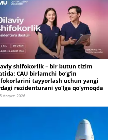
laviy shifokorlik – bir butun tizim
fatida: CAU birlamchi bo‘g‘in
ifokorlarini tayyorlash uchun yangi
rdagi rezidenturani yo‘lga qo‘ymoqda
5 Август, 2026