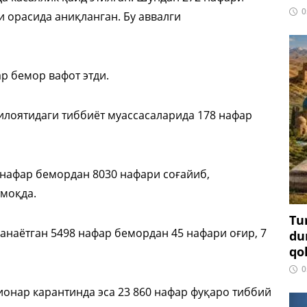
0
и орасида аниқланган. Бу аввалги
р бемор вафот этди.
илоятидаги тиббиёт муассасаларида 178 нафар
 нафар бемордан 8030 нафари соғайиб,
тмоқда.
Tu
анаётган 5498 нафар бемордан 45 нафари оғир, 7
du
qo
0
ионар карантинда эса 23 860 нафар фуқаро тиббий