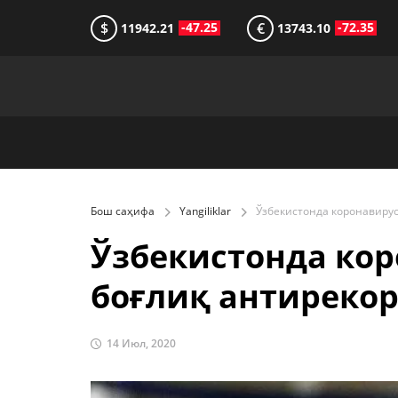
$
€
-47.25
-72.35
11942.21
13743.10
Бош саҳифа
Yangiliklar
Ўзбекистонда кор
боғлиқ антирекор
14 Июл, 2020