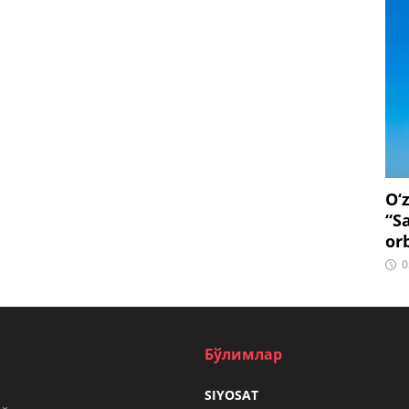
O‘
“S
or
0
Бўлимлар
SIYOSAT