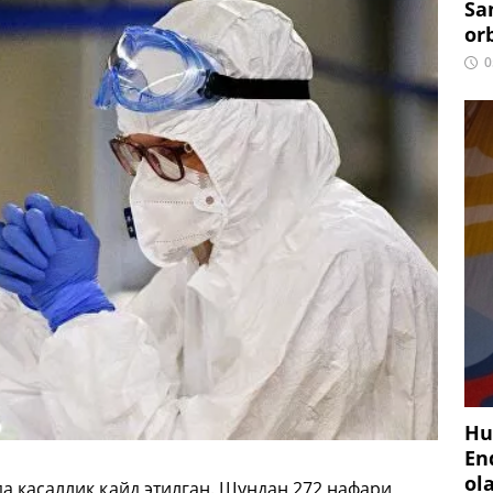
Sa
or
0
Hu
En
ol
да касаллик қайд этилган. Шундан 272 нафари