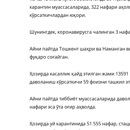
карантин муассасаларида, 322 нафари аҳол
кўрсаткичлардан юқори.
Шунингдек, коронавирусга чалинган 3 нафа
Айни пайтда Тошкент шаҳри ва Наманган в
фуқаро соғайган.
Ҳозирда касаллик қайд этилган жами 13591
даволаниш кўрсаткичи 59 фоизни ташкил э
Айни пайтда тиббиёт муассасаларида давол
нафари эса ўта оғир аҳволда.
Ҳозирда уй карантинида 51 555 нафар, стац