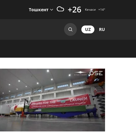
+26
Тошкент
Кечаси
+14
°
UZ
RU