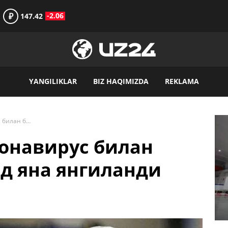
₽
-2.06
147.42
YANGILIKLAR
BIZ HAQIMIZDA
REKLAMA
Ўзбекистонда коронавирус билан боғлиқ антирекорд яна янгиланди
онавирус билан
д яна янгиланди