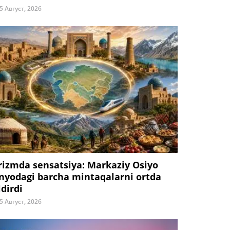
5 Август, 2026
rizmda sensatsiya: Markaziy Osiyo
nyodagi barcha mintaqalarni ortda
ldirdi
5 Август, 2026