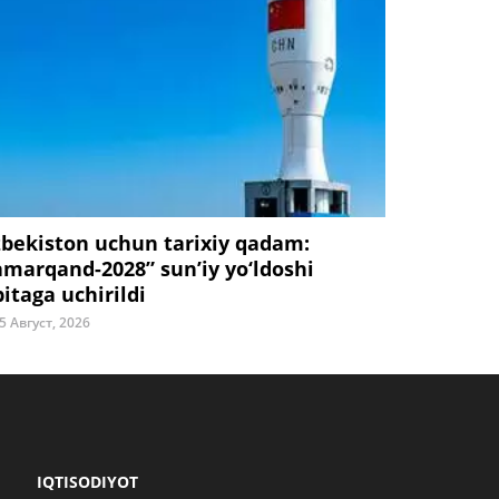
zbekiston uchun tarixiy qadam:
amarqand-2028” sun’iy yo‘ldoshi
bitaga uchirildi
5 Август, 2026
IQTISODIYOT