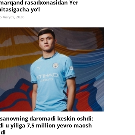
marqand rasadxonasidan Yer
bitasigacha yo‘l
5 Август, 2026
sanovning daromadi keskin oshdi:
di u yiliga 7,5 million yevro maosh
adi