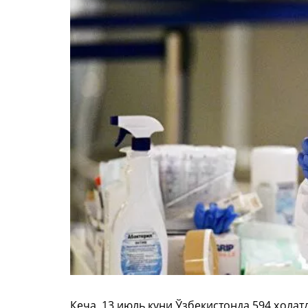
Кеча, 13 июль куни Ўзбекистонда 594 ҳолат