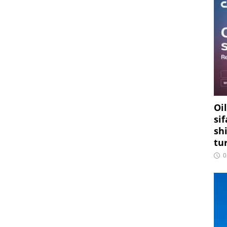
Oi
si
sh
tu
0