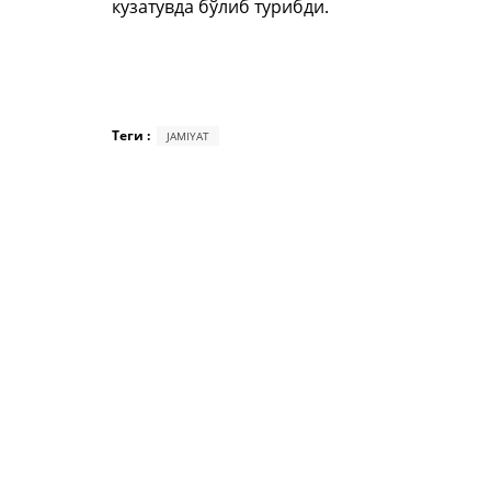
кузатувда бўлиб турибди.
Теги :
JAMIYAT