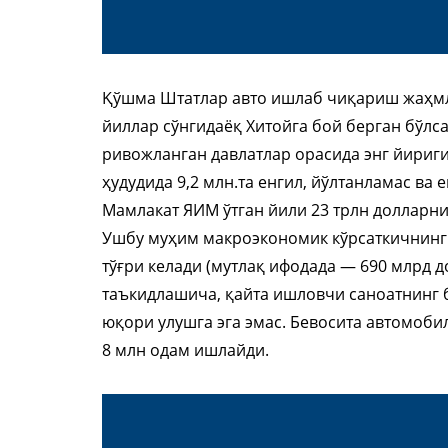
Қўшма Штатлар авто ишлаб чиқариш жаҳмл
йиллар сўнгидаёқ Хитойга бой берган бўлс
ривожланган давлатлар орасида энг йириги
ҳудудида 9,2 млн.та енгил, йўлтанламас ва
Мамлакат ЯИМ ўтган йили 23 трлн долларни 
Ушбу муҳим макроэкономик кўрсаткичнинг
тўғри келади (мутлақ ифодада — 690 млрд 
таъкидлашича, қайта ишловчи саноатнинг 
юқори улушга эга эмас. Бевосита автомоби
8 млн одам ишлайди.