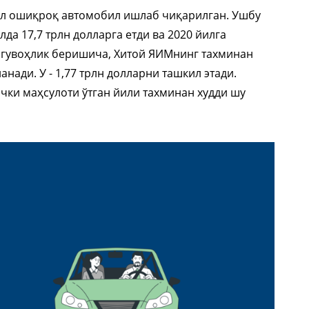
сал ошиқроқ автомобил ишлаб чиқарилган. Ушбу
да 17,7 трлн долларга етди ва 2020 йилга
 гувоҳлик беришича, Хитой ЯИМнинг тахминан
ади. У - 1,77 трлн долларни ташкил этади.
чки маҳсулоти ўтган йили тахминан худди шу