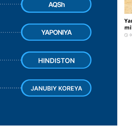
Ya
mi
0