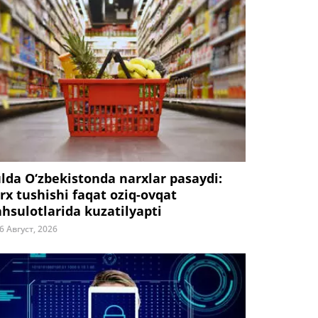
ulda O‘zbekistonda narxlar pasaydi:
rx tushishi faqat oziq-ovqat
hsulotlarida kuzatilyapti
6 Август, 2026