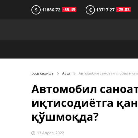
$
€
-55.49
-25.83
11886.72
13717.27
Бош саҳифа
Avto
Автомобил саноат
иқтисодиётга қан
қўшмоқда?
13 Апрел, 2022