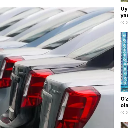
Uy
ya
0
O‘
ol
0