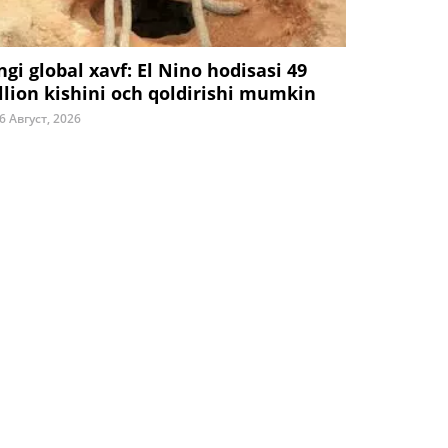
ngi global xavf: El Nino hodisasi 49
llion kishini och qoldirishi mumkin
6 Август, 2026