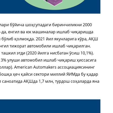
ари бўйича шоҳсупадаги биринчиликни 2000
а-да, енгил ва юк машиналар ишлаб чиқаришда
 бўлиб қолмоқда. 2021 йил якунларига кўра, АҚШ
 енгил тижорат автомобили ишлаб чиқарилган.
ташкил этди (2020 йилга нисбатан ўсиш 10,1%).
 3% улуши автомобил ишлаб чиқариш ҳиссасига
доллар). American Automakers ассоциациясининг
бошқа ҳеч қайси сектори миллий ЯИМда бу қадар
л саноатида АҚШда 1,7 млн, турдош соҳаларда яна