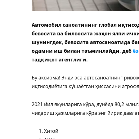
Автомобил саноатининг глобал иқтисоди
бевосита ва билвосита жаҳон ялпи ичк
шунингдек, бевосита автосаноатида ба
одамни иш билан таъминлайди, деб
ё
тадқиқот агентлиги.
Бу аксиома! Энди эса автосаноатнинг риво
иқтисодиётига қўшаётган ҳиссасини атроф
2021 йил якунларига кўра, дунёда 80,2 млн
чиқариш ҳажмларига кўра энг йирик давла
Хитой