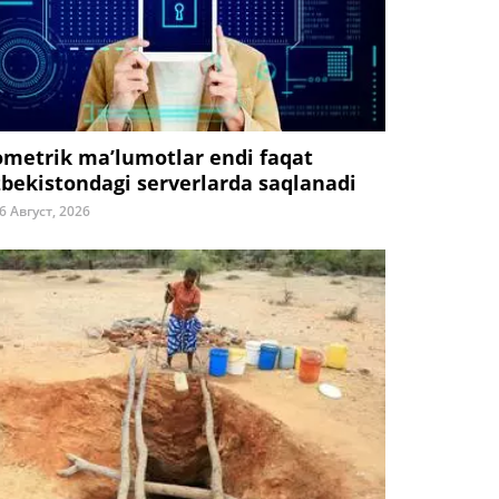
ometrik ma’lumotlar endi faqat
zbekistondagi serverlarda saqlanadi
6 Август, 2026