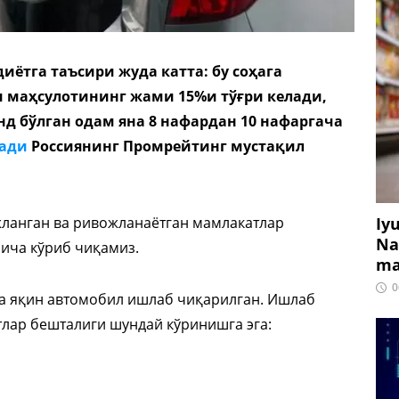
ётга таъсири жуда катта: бу соҳага
и маҳсулотининг жами 15%и тўғри келади,
нд бўлган одам яна 8 нафардан 10 нафаргача
зади
Россиянинг Промрейтинг мустақил
Iy
жланган ва ривожланаётган мамлакатлар
Na
лича кўриб чиқамиз.
ma
0
.га яқин автомобил ишлаб чиқарилган. Ишлаб
тлар бешталиги шундай кўринишга эга: