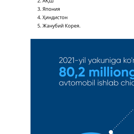
АҚШ
Япония
Ҳиндистон
Жанубий Корея.