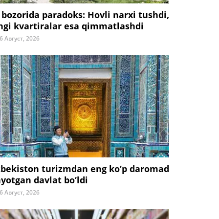
 bozorida paradoks: Hovli narxi tushdi,
ngi kvartiralar esa qimmatlashdi
6 Август, 2026
zbekiston turizmdan eng ko‘p daromad
ayotgan davlat bo‘ldi
6 Август, 2026