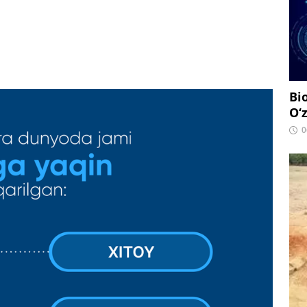
Bi
O‘
0