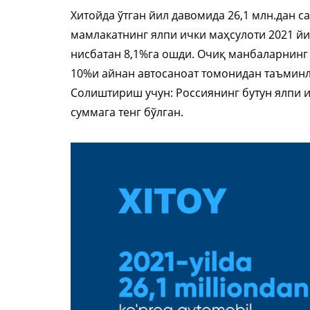
Хитойда ўтган йил давомида 26,1 млн.дан 
мамлакатнинг ялпи ички маҳсулоти 2021 йил
нисбатан 8,1%га ошди. Очиқ манбаларнинг
10%и айнан автосаноат томонидан таъминлан
Солиштириш учун: Россиянинг бутун ялпи и
суммага тенг бўлган.