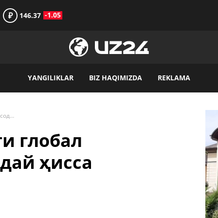
₽
-1.05
146.37
YANGILIKLAR
BIZ HAQIMIZDA
REKLAMA
Автомобил саноати глобал иқтисодиётга қандай ҳисса қўшмоқда?
и глобал
дай ҳисса