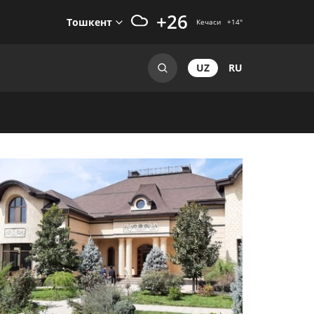
+26
Тошкент
Кечаси
+14
°
UZ
RU