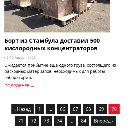
Борт из Стамбула доставил 500
кислородных концентраторов
10 Август, 2020
Ожидается прибытие еще одного груза, состоящего из
расходных материалов, необходимых для работы
лабораторий.
ПОДРОБНЕЕ →
‹ Назад
1
…
66
67
68
69
70
71
72
73
74
…
84
Вперёд ›