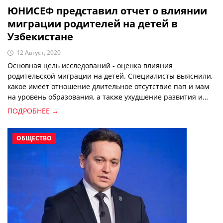
ЮНИСЕФ представил отчет о влиянии
миграции родителей на детей в
Узбекистане
12 Август, 2020
Основная цель исследований - оценка влияния
родительской миграции на детей. Специалисты выяснили,
какое имеет отношение длительное отсутствие пап и мам
на уровень образования, а также ухудшение развития и
психологического состояния молодого поколения,
ПОДРОБНЕЕ →
сообщается в отчете ЮНИСЕФ.
ОБЩЕСТВО