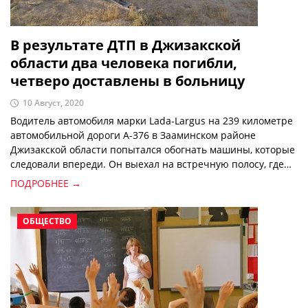
В результате ДТП в Джизакской
области два человека погибли,
четверо доставлены в больницу
10 Август, 2020
Водитель автомобиля марки Lada-Largus на 239 километре
автомобильной дороги А-376 в Зааминском районе
Джизакской области попытался обогнать машины, которые
следовали впереди. Он выехал на встречную полосу, где
столкнулся с грузовым Isuzu.
ПОДРОБНЕЕ →
ОБЩЕСТВО