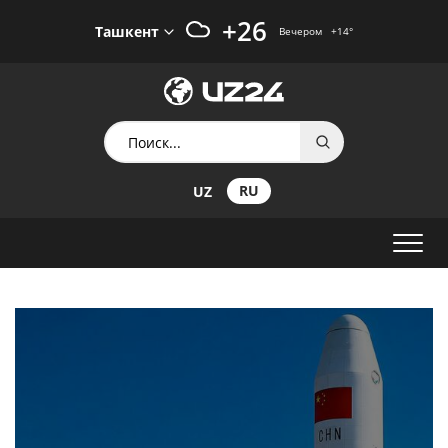
+26
Ташкент
Вечером
+14
°
RU
UZ