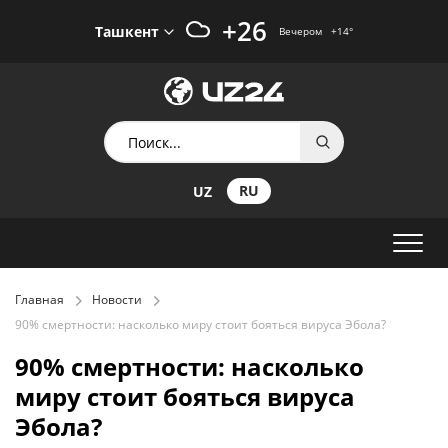
+26
Ташкент
Вечером
+14
°
RU
UZ
Главная
Новости
90% смертности: насколько миру стоит бояться вируса Эбола?
90% смертности: насколько
миру стоит бояться вируса
Эбола?