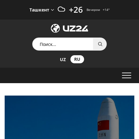
+26
Ташкент
Вечером
+14
°
RU
UZ