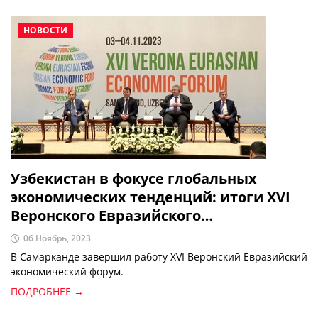
НОВОСТИ
Узбекистан в фокусе глобальных
экономических тенденций: итоги XVI
Веронского Евразийского
экономического форума в Самарканде
06 Ноябрь, 2023
В Самарканде завершил работу XVI Веронский Евразийский
экономический форум.
ПОДРОБНЕЕ →