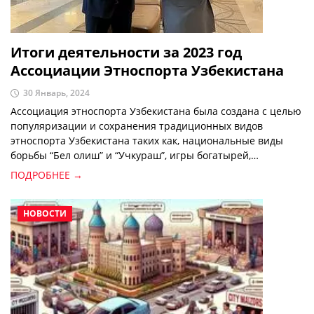
Итоги деятельности за 2023 год
Ассоциации Этноспорта Узбекистана
30 Январь, 2024
Ассоциация этноспорта Узбекистана была создана с целью
популяризации и сохранения традиционных видов
этноспорта Узбекистана таких как, национальные виды
борьбы “Бел олиш” и “Учкураш”, игры богатырей,
канатоходство (дорбоз), национальные виды конного
ПОДРОБНЕЕ →
спорта, “Чавгон”, “Танги илув”, “Улок-купкари”, стрельба из
лука, показательная охота охотничьими птицами.
НОВОСТИ