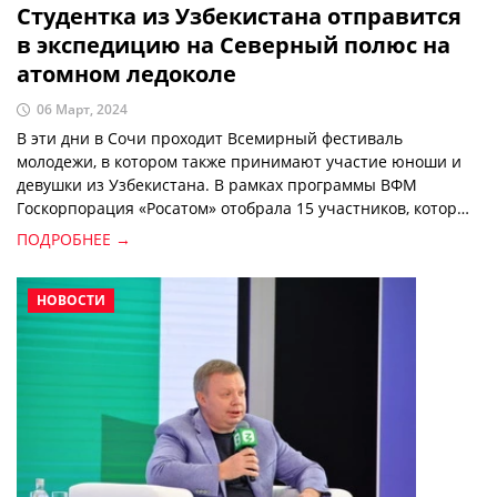
Студентка из Узбекистана отправится
в экспедицию на Северный полюс на
атомном ледоколе
06 Март, 2024
В эти дни в Сочи проходит Всемирный фестиваль
молодежи, в котором также принимают участие юноши и
девушки из Узбекистана. В рамках программы ВФМ
Госкорпорация «Росатом» отобрала 15 участников, которые
присоединятся к научно-просветительской экспедиции на
ПОДРОБНЕЕ →
Северный полюс. Победителями отбора стали
представители восьми стран. Среди них - студентка 4-го
курса Ташкентского филиала НИЯУ МИФИ Шахзода
НОВОСТИ
Хайрулла кизи Ёкубова.