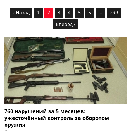
‹ Назад
1
2
3
4
5
6
…
299
Вперёд ›
760 нарушений за 5 месяцев:
ужесточённый контроль за оборотом
оружия