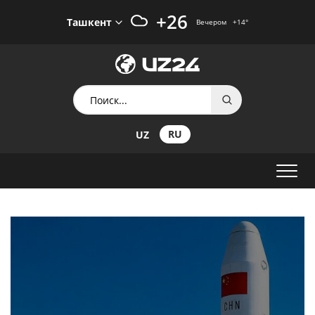
+26
Ташкент
Вечером
+14
°
RU
UZ