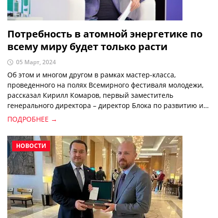
Потребность в атомной энергетике по
всему миру будет только расти
05 Март, 2024
Об этом и многом другом в рамках мастер-класса,
проведенного на полях Всемирного фестиваля молодежи,
рассказал Кирилл Комаров, первый заместитель
генерального директора – директор Блока по развитию и
международному бизнесу Госкорпорации «Росатом».
ПОДРОБНЕЕ →
НОВОСТИ