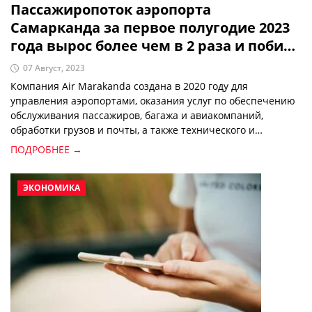
Пассажиропоток аэропорта
Самарканда за первое полугодие 2023
года вырос более чем в 2 раза и побил
исторический максимум
07 Август, 2023
Компания Air Marakanda создана в 2020 году для
управления аэропортами, оказания услуг по обеспечению
обслуживания пассажиров, багажа и авиакомпаний,
обработки грузов и почты, а также технического и
коммерческого обслуживания воздушных судов.
ПОДРОБНЕЕ →
ЭКОНОМИКА