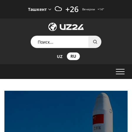
+26
Ташкент
Вечером
+14
°
RU
UZ