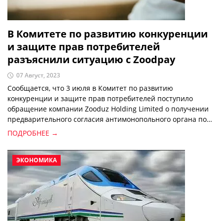
В Комитете по развитию конкуренции
и защите прав потребителей
разъяснили ситуацию с Zoodpay
07 Август, 2023
Сообщается, что 3 июля в Комитет по развитию
конкуренции и защите прав потребителей поступило
обращение компании Zooduz Holding Limited о получении
предварительного согласия антимонопольного органа по
приобретению 99,99 процента доли уставного капитала
ПОДРОБНЕЕ →
ООО Orientswiss Tashkent.
ЭКОНОМИКА