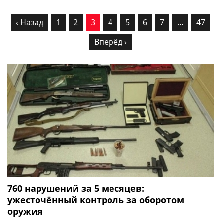
‹ Назад
1
2
3
4
5
6
7
…
47
Вперёд ›
760 нарушений за 5 месяцев:
ужесточённый контроль за оборотом
оружия