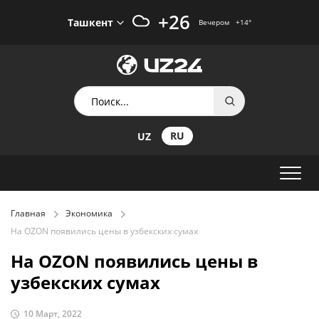
+26
Ташкент
Вечером
+14
°
RU
UZ
Главная
Экономика
На OZON появились цены в узбекских сумах
На OZON появились цены в
узбекских сумах
10 Март, 2022