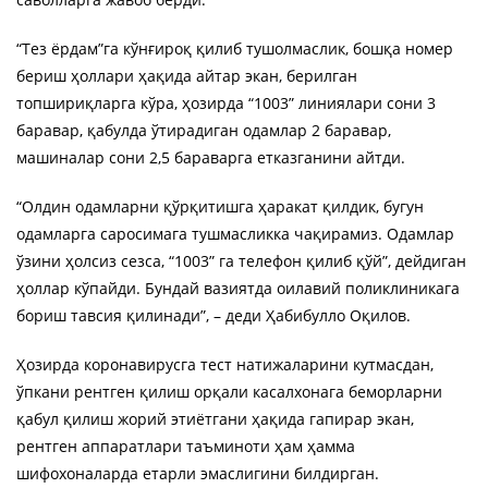
“Тез ёрдам”га кўнғироқ қилиб тушолмаслик, бошқа номер
бериш ҳоллари ҳақида айтар экан, берилган
топшириқларга кўра, ҳозирда “1003” линиялари сони 3
баравар, қабулда ўтирадиган одамлар 2 баравар,
машиналар сони 2,5 бараварга етказганини айтди.
“Олдин одамларни қўрқитишга ҳаракат қилдик, бугун
одамларга саросимага тушмасликка чақирамиз. Одамлар
ўзини ҳолсиз сезса, “1003” га телефон қилиб қўй”, дейдиган
ҳоллар кўпайди. Бундай вазиятда оилавий поликлиникага
бориш тавсия қилинади”, – деди Ҳабибулло Оқилов.
Ҳозирда коронавирусга тест натижаларини кутмасдан,
ўпкани рентген қилиш орқали касалхонага беморларни
қабул қилиш жорий этиётгани ҳақида гапирар экан,
рентген аппаратлари таъминоти ҳам ҳамма
шифохоналарда етарли эмаслигини билдирган.