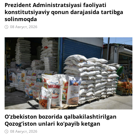
Prezident Administratsiyasi faoliyati
konstitutsiyaviy qonun darajasida tartibga
solinmoqda
08 Август, 2026
O‘zbekiston bozorida qalbakilashtirilgan
Qozog‘iston unlari ko‘payib ketgan
08 Август, 2026