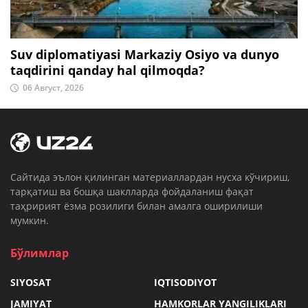
Suv diplomatiyasi Markaziy Osiyo va dunyo
taqdirini qanday hal qilmoqda?
06 Август, 2026
Cайтида эълон қилинган материаллардан нусха кўчириш,
тарқатиш ва бошқа шаклларда фойдаланиш фақат
таҳририят ёзма розилиги билан амалга оширилиши
мумкин.
Бўлимлар
SIYOSAT
IQTISODIYOT
JAMIYAT
HAMKORLAR YANGILIKLARI