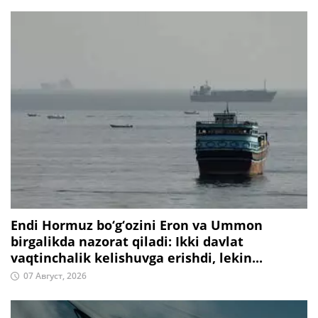
Endi Hormuz bo‘g‘ozini Eron va Ummon
birgalikda nazorat qiladi: Ikki davlat
vaqtinchalik kelishuvga erishdi, lekin...
07 Август, 2026