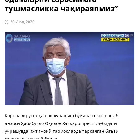
тушмасликка чақираяпмиз”
20 Июл, 2020
Коронавирусга қарши курашиш бўйича тезкор штаб
аъзоси Ҳабибулло Оқилов Халқаро пресс-клубидаги
учрашувда ижтимоий тармоқларда тарқалган баъзи
саволларга жавоб берди.