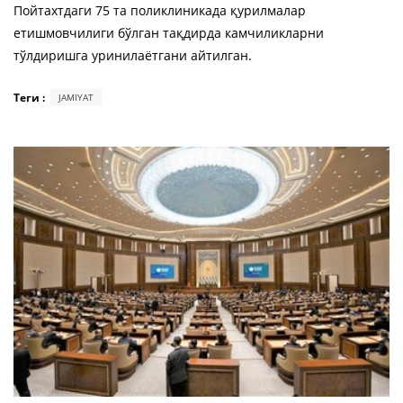
Пойтахтдаги 75 та поликлиникада қурилмалар
етишмовчилиги бўлган тақдирда камчиликларни
тўлдиришга уринилаётгани айтилган.
Теги :
JAMIYAT