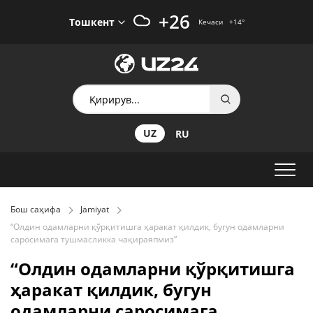
+26
Тошкент
Кечаси
+14
°
UZ
RU
Бош саҳифа
Jamiyat
“Олдин одамларни қўрқитишга ҳаракат қилдик, бугун одамларни
саросимага тушмасликка чақираяпмиз”
“Олдин одамларни қўрқитишга
ҳаракат қилдик, бугун
одамларни саросимага