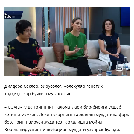
Дилдора Секлер, вирусолог, молекуляр генетик
тадқиқотлар бўйича мутахассис:
– COVID-19 ва гриппнинг аломатлари бир-бирига ўхшаб
кетиши мумкин. Лекин уларнинг тарқалиш муддатида фарқ
бор. Грипп вируси жуда тез тарқалишга мойил.
Коронавируснинг инкубацион муддати узунроқ бўлади.