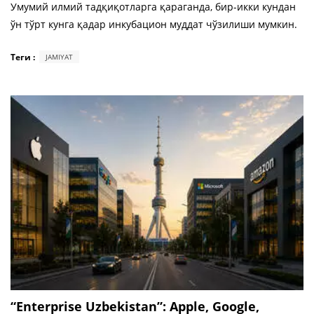
Умумий илмий тадқиқотларга қараганда, бир-икки кундан
ўн тўрт кунга қадар инкубацион муддат чўзилиши мумкин.
Теги :
JAMIYAT
“Enterprise Uzbekistan”: Apple, Google,