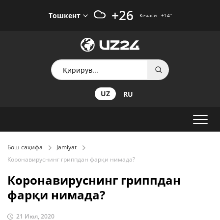
+26
Тошкент
Кечаси
+14
°
UZ
RU
Бош саҳифа
Jamiyat
Коронавируснинг гриппдан фарқи нимада?
Коронавируснинг гриппдан
фарқи нимада?
21 Июл, 2020