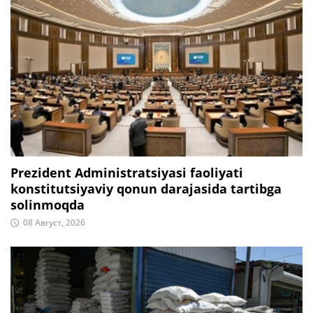
Prezident Administratsiyasi faoliyati
konstitutsiyaviy qonun darajasida tartibga
solinmoqda
08 Август, 2026