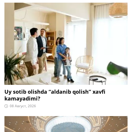
Uy sotib olishda “aldanib qolish” xavfi
kamayadimi?
08 Август, 2026