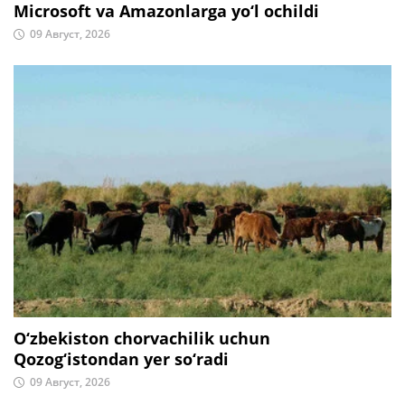
Microsoft va Amazonlarga yo‘l ochildi
09 Август, 2026
O‘zbekiston chorvachilik uchun
Qozog‘istondan yer so‘radi
09 Август, 2026