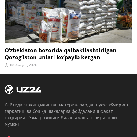
O‘zbekiston bozorida qalbakilashtirilgan
Qozog‘iston unlari ko‘payib ketgan
08 Август, 2026
Cайтида эълон қилинган материаллардан нусха кўчириш,
тарқатиш ва бошқа шаклларда фойдаланиш фақат
таҳририят ёзма розилиги билан амалга оширилиши
мумкин.