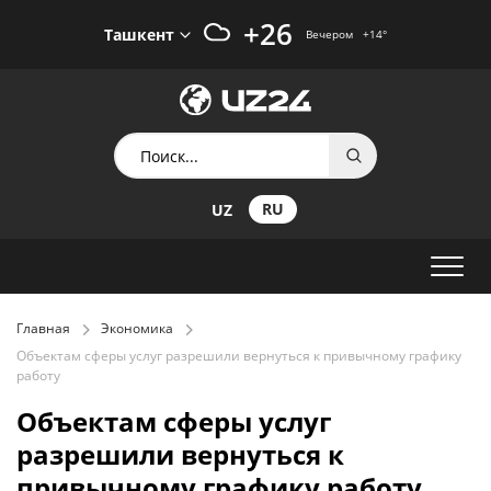
+26
Ташкент
Вечером
+14
°
RU
UZ
Главная
Экономика
Объектам сферы услуг разрешили вернуться к привычному графику
работу
Объектам сферы услуг
разрешили вернуться к
привычному графику работу