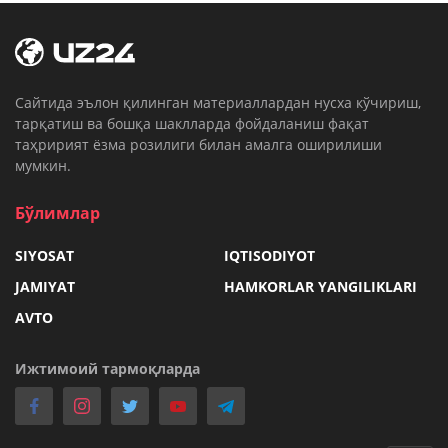
Cайтида эълон қилинган материаллардан нусха кўчириш,
тарқатиш ва бошқа шаклларда фойдаланиш фақат
таҳририят ёзма розилиги билан амалга оширилиши
мумкин.
Бўлимлар
SIYOSAT
IQTISODIYOT
JAMIYAT
HAMKORLAR YANGILIKLARI
AVTO
Ижтимоий тармоқларда