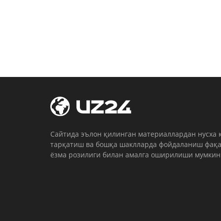
Cайтида эълон қилинган материаллардан нусха 
тарқатиш ва бошқа шаклларда фойдаланиш фақа
ёзма розилиги билан амалга оширилиши мумкин