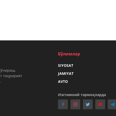
Бўлимлар
SIYOSAT
кўчириш,
JAMIYAT
т таҳририят
.
AVTO
Ижтимоий тармоқларда