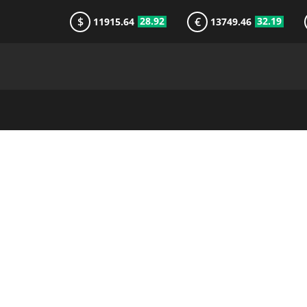
$
€
28.92
32.19
11915.64
13749.46