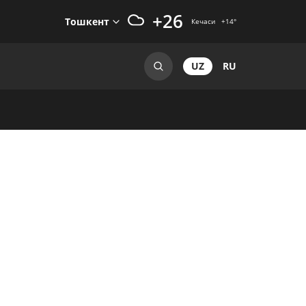
+26
Тошкент
Кечаси
+14
°
UZ
RU