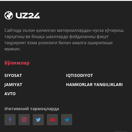
Cайтида эълон қилинган материаллардан нусха кўчириш,
тарқатиш ва бошқа шаклларда фойдаланиш фақат
таҳририят ёзма розилиги билан амалга оширилиши
мумкин.
Бўлимлар
SIYOSAT
IQTISODIYOT
JAMIYAT
HAMKORLAR YANGILIKLARI
AVTO
Ижтимоий тармоқларда