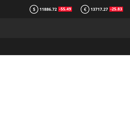
$
€
-55.49
-25.83
11886.72
13717.27