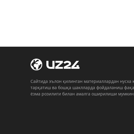
Cайтида эълон қилинган материаллардан нусха 
тарқатиш ва бошқа шаклларда фойдаланиш фақа
ёзма розилиги билан амалга оширилиши мумкин