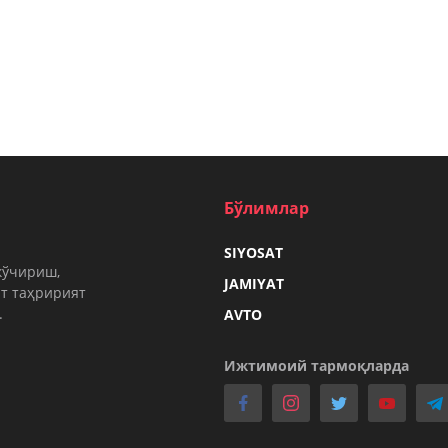
Бўлимлар
SIYOSAT
кўчириш,
JAMIYAT
т таҳририят
.
AVTO
Ижтимоий тармоқларда