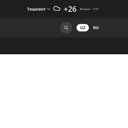
+26
Тошкент
Кечаси
+14
°
UZ
RU