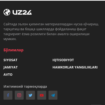
Cайтида эълон қилинган материаллардан нусха кўчириш,
тарқатиш ва бошқа шаклларда фойдаланиш фақат
таҳририят ёзма розилиги билан амалга оширилиши
мумкин.
Бўлимлар
SIYOSAT
IQTISODIYOT
JAMIYAT
HAMKORLAR YANGILIKLARI
AVTO
Ижтимоий тармоқларда