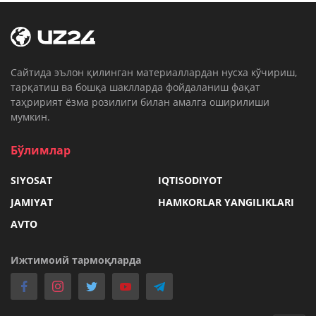
Cайтида эълон қилинган материаллардан нусха кўчириш,
тарқатиш ва бошқа шаклларда фойдаланиш фақат
таҳририят ёзма розилиги билан амалга оширилиши
мумкин.
Бўлимлар
SIYOSAT
IQTISODIYOT
JAMIYAT
HAMKORLAR YANGILIKLARI
AVTO
Ижтимоий тармоқларда