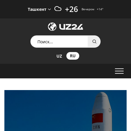
+26
Ташкент
Вечером
+14
°
RU
UZ