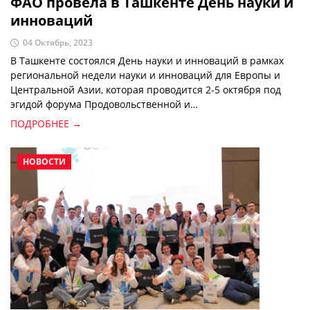
ФАО провела в Ташкенте День науки и
инноваций
04 Октябрь, 2023
В Ташкенте состоялся День науки и инноваций в рамках
региональной недели науки и инноваций для Европы и
Центральной Азии, которая проводится 2-5 октября под
эгидой форума Продовольственной и
сельскохозяйственной организации Объединённых Наций
ПОДРОБНЕЕ →
(ФАО) по науке и инновациям 2023 года.
НОВОСТИ