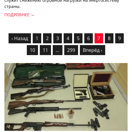
служит снижению огромной нагрузки на энергосистему
страны.
ПОДРОБНЕЕ →
‹ Назад
1
2
3
4
5
6
7
8
9
10
11
…
299
Вперёд ›