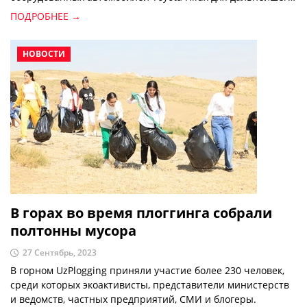
совершенствования работ по борьбе с саранчой в
ПОДРОБНЕЕ →
Узбекистане.
НОВОСТИ
В горах во время плоггинга собрали
полтонны мусора
27 Сентябрь, 2023
В горном UzPlogging приняли участие более 230 человек,
среди которых экоактивисты, представители министерств
и ведомств, частных предприятий, СМИ и блогеры.