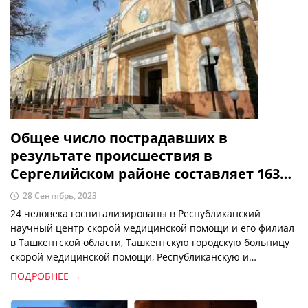
Общее число пострадавших в
результате происшествия в
Сергелийском районе составляет 163
человека – Минздрав
28 Сентябрь, 2023
24 человека госпитализированы в Республиканский
научный центр скорой медицинской помощи и его филиал
в Ташкентской области, Ташкентскую городскую больницу
скорой медицинской помощи, Республиканскую и
городскую клинические больницы №1 и городской роддом
ПОДРОБНЕЕ →
№1, сообщает Минздрав.