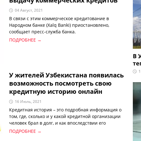
выдачу коммерческих кредитов
04 Август, 2021
В связи с этим коммерческое кредитование в
Народном банке (Xalq Banki) приостановлено,
сообщает пресс-служба банка.
ПОДРОБНЕЕ →
В 
те
1
У жителей Узбекистана появилась
возможность посмотреть свою
кредитную историю онлайн
16 Июль, 2021
Кредитная история – это подробная информация о
том, где, сколько и у какой кредитной организации
человек брал в долг, и как впоследствии его
выплачивал.
ПОДРОБНЕЕ →