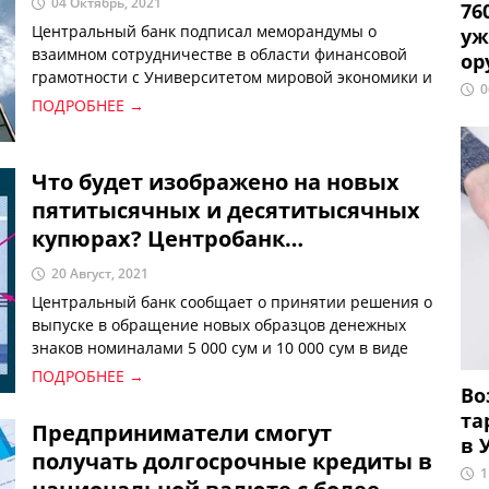
04 Октябрь, 2021
76
Центральный банк подписал меморандумы о
уж
взаимном сотрудничестве в области финансовой
ор
грамотности с Университетом мировой экономики и
0
дипломатии, Ташкентским филиалом Российского
ПОДРОБНЕЕ →
экономического университета имени Плеханова и
Ташкентским финансовым институтом.
Что будет изображено на новых
пятитысячных и десятитысячных
купюрах? Центробанк
опубликовал эскизы
20 Август, 2021
Центральный банк сообщает о принятии решения о
выпуске в обращение новых образцов денежных
знаков номиналами 5 000 сум и 10 000 сум в виде
банкнот с 26 августа 2021 года.
ПОДРОБНЕЕ →
Во
та
Предприниматели смогут
в 
получать долгосрочные кредиты в
1