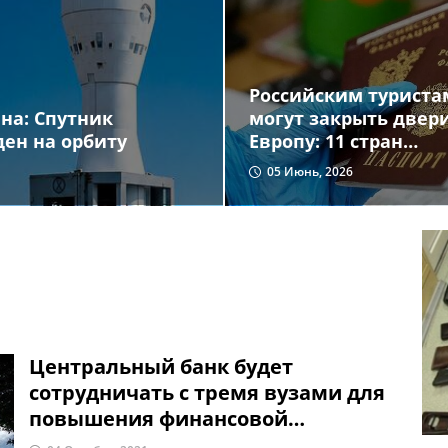
Российским туриста
могут закрыть двер
на: Спутник
Европу: 11 стран
ен на орбиту
требуют новых
05 Июнь, 2026
ограничений
Центральный банк будет
сотрудничать с тремя вузами для
повышения финансовой
грамотности