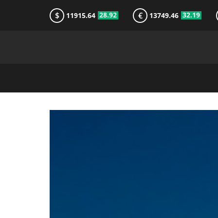
$
€
28.92
32.19
11915.64
13749.46