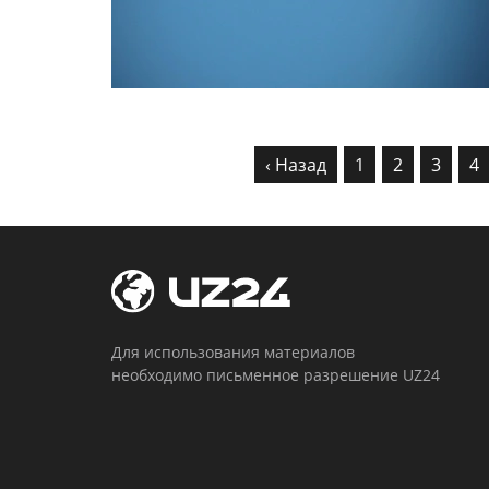
‹ Назад
1
2
3
4
Для использования материалов
необходимо письменное разрешение UZ24