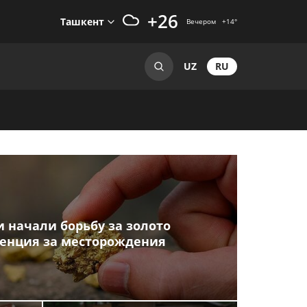
+26
Ташкент
Вечером
+14
°
RU
UZ
 начали борьбу за золото
ренция за месторождения