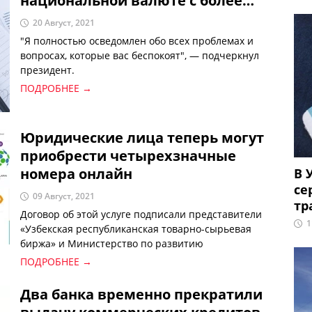
национальной валюте с более
выгодной ставкой
20 Август, 2021
"Я полностью осведомлен обо всех проблемах и
вопросах, которые вас беспокоят", — подчеркнул
президент.
ПОДРОБНЕЕ →
Юридические лица теперь могут
приобрести четырехзначные
номера онлайн
В 
се
09 Август, 2021
тр
Договор об этой услуге подписали представители
1
«Узбекская республиканская товарно-сырьевая
биржа» и Министерство по развитию
информационных технологий и коммуникаций.
ПОДРОБНЕЕ →
Два банка временно прекратили