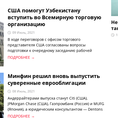
США помогут Узбекистану
вступить во Всемирную торговую
Не
организацию
та
09 Июль, 2021
1
В ходе переговоров с офисом торгового
представителя США согласованы вопросы
подготовки к очередному заседанию рабочей
группы по вступлению Узбекистана в ВТО. США
ПОДРОБНЕЕ →
помогут в присвоении республике статуса
развивающейся страны.
Минфин решил вновь выпустить
суверенные еврооблигации
08 Июль, 2021
Андеррайтерами выпуска станут Citi (США),
JPMorgan Chase (США), Газпромбанк (Россия) и MUFG
(Япония), а юридическим консультантом — Dentons
(Великобритания).
ПОДРОБНЕЕ →