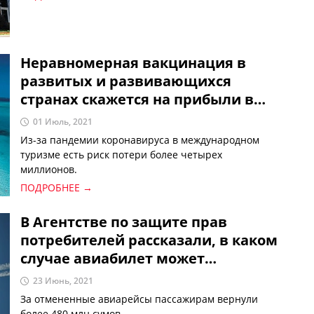
Неравномерная вакцинация в
развитых и развивающихся
странах скажется на прибыли в
туристическом секторе – мнение
01 Июль, 2021
экспертов
Из-за пандемии коронавируса в международном
туризме есть риск потери более четырех
миллионов.
ПОДРОБНЕЕ →
В Агентстве по защите прав
потребителей рассказали, в каком
случае авиабилет может
«прогореть»
23 Июнь, 2021
За отмененные авиарейсы пассажирам вернули
более 480 млн сумов.