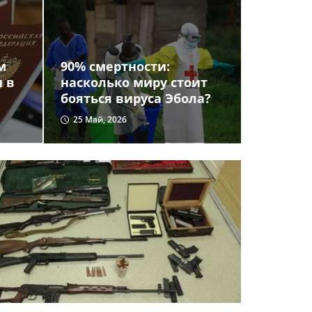
м
90% смертности:
и в
насколько миру стоит
бояться вируса Эбола?
25 Май, 2026