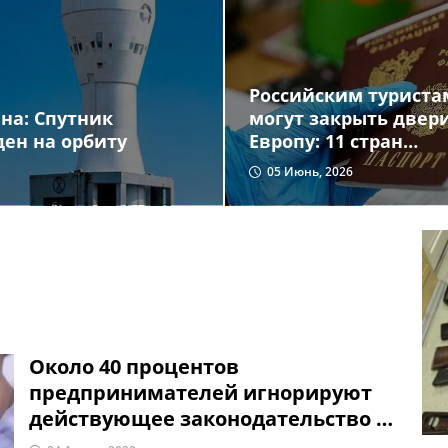
Российским туриста
могут закрыть двер
на: Спутник
Европу: 11 стран
ен на орбиту
требуют новых
05 Июнь, 2026
ограничений
Около 40 процентов
предпринимателей игнорируют
действующее законодательство в
отношении онлайн-касс