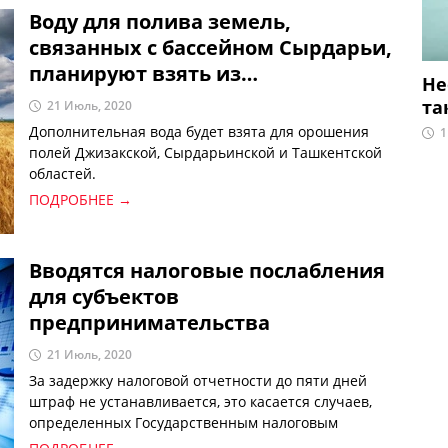
Воду для полива земель,
связанных с бассейном Сырдарьи,
планируют взять из
Не
водохранилища на территории
та
21 Июль, 2020
Таджикистана
Дополнительная вода будет взята для орошения
1
полей Джизакской, Сырдарьинской и Ташкентской
областей.
ПОДРОБНЕЕ →
Вводятся налоговые послабления
для субъектов
предпринимательства
21 Июль, 2020
За задержку налоговой отчетности до пяти дней
штраф не устанавливается, это касается случаев,
определенных Государственным налоговым
комитетом Республики Узбекистан.