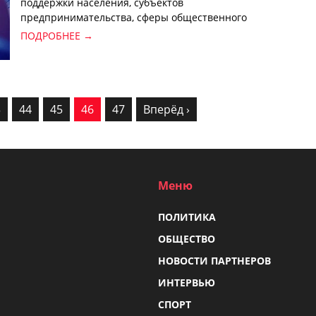
поддержки населения, субъектов
предпринимательства, сферы общественного
питания, торговли и услуг для снижения
ПОДРОБНЕЕ →
негативного воздействия коронавирусной
пандемии» от 20 июля.
3
44
45
46
47
Вперёд ›
Меню
ПОЛИТИКА
ОБЩЕСТВО
НОВОСТИ ПАРТНЕРОВ
ИНТЕРВЬЮ
СПОРТ