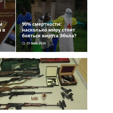
м
90% смертности:
и в
насколько миру стоит
бояться вируса Эбола?
25 Май, 2026