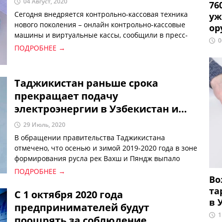
04 Август, 2020
76
Сегодня внедряется контрольно-кассовая техника
уж
нового поколения – онлайн контрольно-кассовые
ор
машины и виртуальные кассы, сообщили в пресс-
0
службе ГНК.
ПОДРОБНЕЕ →
Таджикистан раньше срока
прекращает подачу
электроэнергии в Узбекистан и
Афганистан
29 Июль, 2020
В обращении правительства Таджикистана
отмечено, что осенью и зимой 2019-2020 года в зоне
формирования русла рек Вахш и Пяндж выпало
слишком мало снега, что составило 50 процентов
ПОДРОБНЕЕ →
Во
объема прошлых лет.
та
С 1 октября 2020 года
в 
предпринимателей будут
1
поощрять за соблюдение