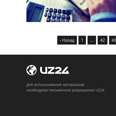
‹ Назад
1
…
42
4
Для использования материалов
необходимо письменное разрешение UZ24