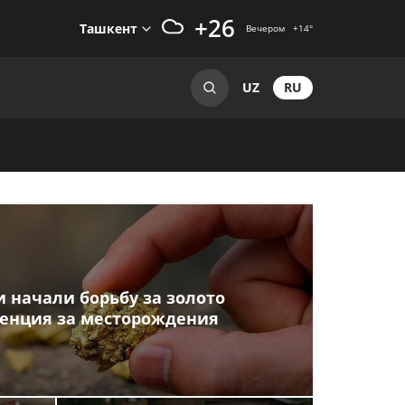
+26
Ташкент
Вечером
+14
°
RU
UZ
 начали борьбу за золото
ренция за месторождения