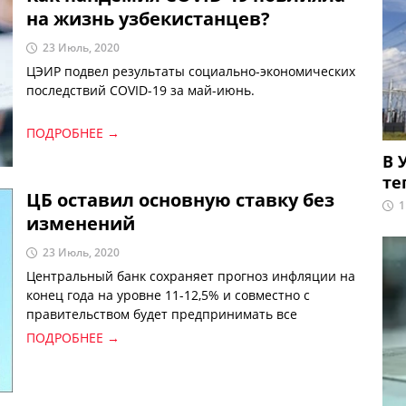
на жизнь узбекистанцев?
23 Июль, 2020
ЦЭИР подвел результаты социально-экономических
последствий COVID-19 за май-июнь.
ПОДРОБНЕЕ →
В 
те
ЦБ оставил основную ставку без
1
изменений
23 Июль, 2020
Центральный банк сохраняет прогноз инфляции на
конец года на уровне 11-12,5% и совместно с
правительством будет предпринимать все
необходимые меры для его достижения.
ПОДРОБНЕЕ →