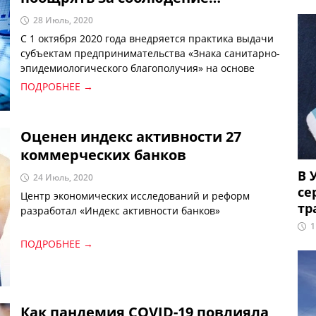
санитарных правил
28 Июль, 2020
С 1 октября 2020 года внедряется практика выдачи
субъектам предпринимательства «Знака санитарно-
эпидемиологического благополучия» на основе
изучения соответствия их деятельности
ПОДРОБНЕЕ →
санитарным правилам, нормам и гигиеническим
нормативам и результатов анализов.
Оценен индекс активности 27
коммерческих банков
В 
24 Июль, 2020
се
Центр экономических исследований и реформ
тр
разработал «Индекс активности банков»
1
ПОДРОБНЕЕ →
Как пандемия COVID-19 повлияла