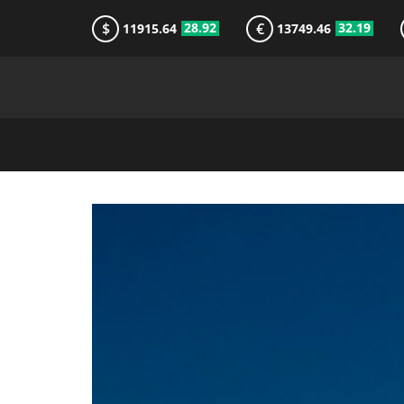
$
€
28.92
32.19
11915.64
13749.46