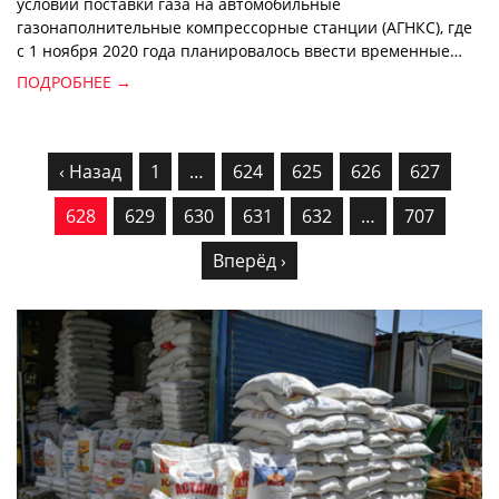
условий поставки газа на автомобильные
газонаполнительные компрессорные станции (АГНКС), где
с 1 ноября 2020 года планировалось ввести временные
ограничения.
ПОДРОБНЕЕ →
‹ Назад
1
…
624
625
626
627
628
629
630
631
632
…
707
Вперёд ›