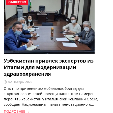
ОБЩЕСТВО
Узбекистан привлек экспертов из
Италии для модернизации
здравоохранения
02 Ноябрь, 2020
Опыт по применению мобильных бригад для
эндокринологической помощи пациентам намерен
перенять Узбекистан у итальянской компании Opera,
сообщает Национальная палата инновационного
здравоохранения Узбекистана.
ПОДРОБНЕЕ →