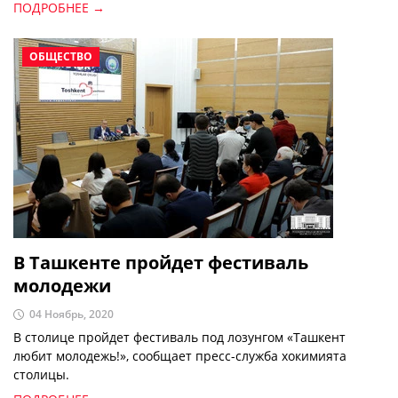
сообщает norma.uz
ПОДРОБНЕЕ →
ОБЩЕСТВО
В Ташкенте пройдет фестиваль
молодежи
04 Ноябрь, 2020
В столице пройдет фестиваль под лозунгом «Ташкент
любит молодежь!», сообщает пресс-служба хокимията
столицы.