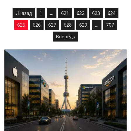
‹ Назад
1
…
621
622
623
624
625
626
627
628
629
…
707
Вперёд ›