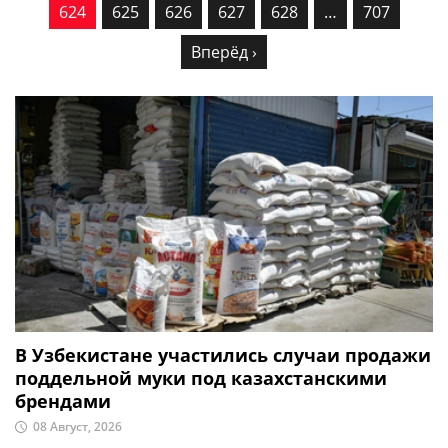
624
625
626
627
628
…
707
Вперёд ›
В Узбекистане участились случаи продажи
поддельной муки под казахстанскими
брендами
08 Август, 2026