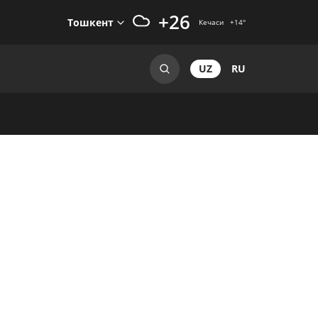
+26
Тошкент
Кечаси
+14
°
UZ
RU