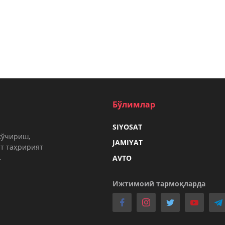
Бўлимлар
SIYOSAT
кўчириш,
JAMIYAT
т таҳририят
.
AVTO
Ижтимоий тармоқларда