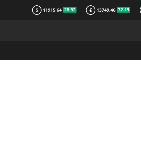
$
€
28.92
32.19
11915.64
13749.46