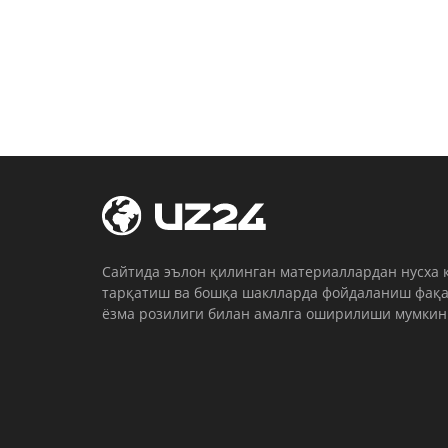
Cайтида эълон қилинган материаллардан нусха 
тарқатиш ва бошқа шаклларда фойдаланиш фақа
ёзма розилиги билан амалга оширилиши мумкин