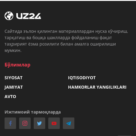
Cайтида эълон қилинган материаллардан нусха кўчириш,
тарқатиш ва бошқа шаклларда фойдаланиш фақат
таҳририят ёзма розилиги билан амалга оширилиши
мумкин.
Бўлимлар
SIYOSAT
IQTISODIYOT
JAMIYAT
HAMKORLAR YANGILIKLARI
AVTO
Ижтимоий тармоқларда