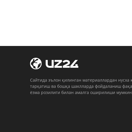
Cайтида эълон қилинган материаллардан нусха 
тарқатиш ва бошқа шаклларда фойдаланиш фақа
ёзма розилиги билан амалга оширилиши мумкин