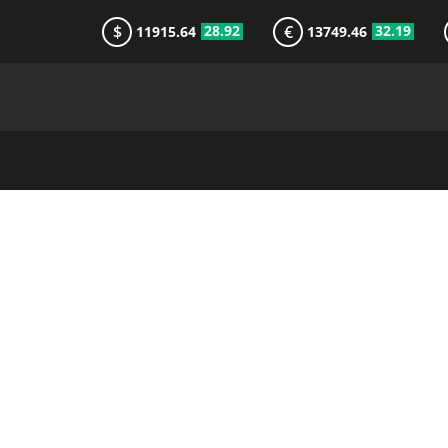
$
€
28.92
32.19
11915.64
13749.46