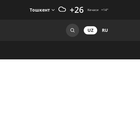
+26
Тошкент
Кечаси
+14
°
UZ
RU