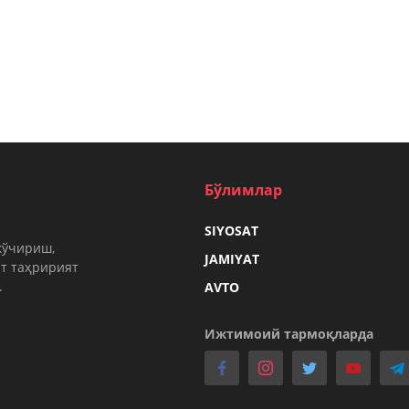
Бўлимлар
SIYOSAT
кўчириш,
JAMIYAT
т таҳририят
.
AVTO
Ижтимоий тармоқларда