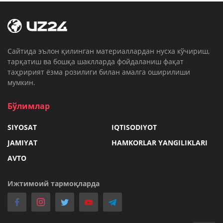
Cайтида эълон қилинган материаллардан нусха кўчириш,
тарқатиш ва бошқа шаклларда фойдаланиш фақат
таҳририят ёзма розилиги билан амалга оширилиши
мумкин.
Бўлимлар
SIYOSAT
IQTISODIYOT
JAMIYAT
HAMKORLAR YANGILIKLARI
AVTO
Ижтимоий тармоқларда