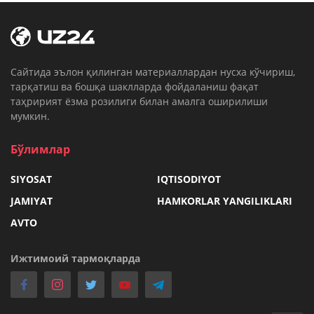
Cайтида эълон қилинган материаллардан нусха кўчириш,
тарқатиш ва бошқа шаклларда фойдаланиш фақат
таҳририят ёзма розилиги билан амалга оширилиши
мумкин.
Бўлимлар
SIYOSAT
IQTISODIYOT
JAMIYAT
HAMKORLAR YANGILIKLARI
AVTO
Ижтимоий тармоқларда