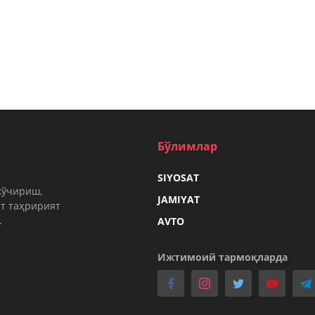
Бўлимлар
SIYOSAT
кўчириш,
JAMIYAT
т таҳририят
.
AVTO
Ижтимоий тармоқларда