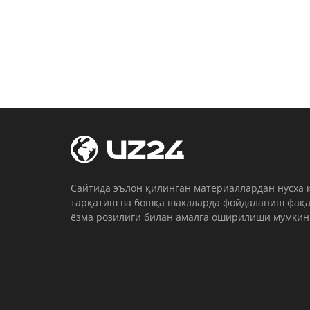
Cайтида эълон қилинган материаллардан нусха 
тарқатиш ва бошқа шаклларда фойдаланиш фақа
ёзма розилиги билан амалга оширилиши мумкин