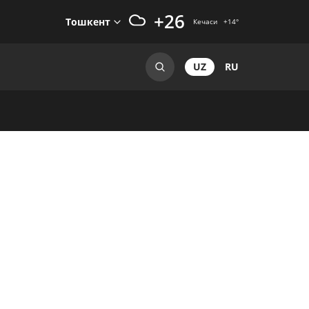
+26
Тошкент
Кечаси
+14
°
UZ
RU