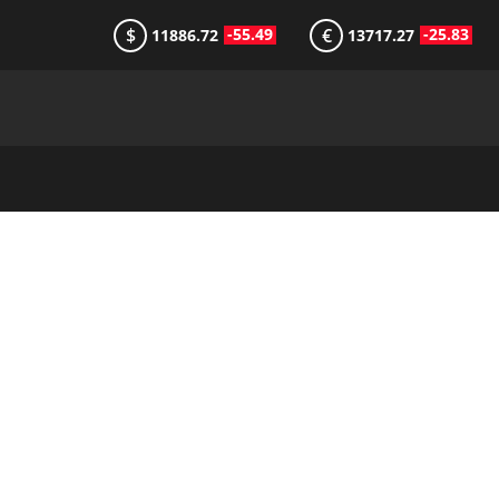
$
€
-55.49
-25.83
11886.72
13717.27