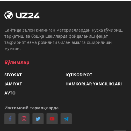
Cайтида эълон қилинган материаллардан нусха кўчириш,
тарқатиш ва бошқа шаклларда фойдаланиш фақат
таҳририят ёзма розилиги билан амалга оширилиши
мумкин.
Бўлимлар
SIYOSAT
IQTISODIYOT
JAMIYAT
HAMKORLAR YANGILIKLARI
AVTO
Ижтимоий тармоқларда