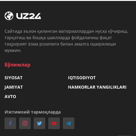
Cайтида эълон қилинган материаллардан нусха кўчириш,
тарқатиш ва бошқа шаклларда фойдаланиш фақат
таҳририят ёзма розилиги билан амалга оширилиши
мумкин.
Бўлимлар
SIYOSAT
IQTISODIYOT
JAMIYAT
HAMKORLAR YANGILIKLARI
AVTO
Ижтимоий тармоқларда