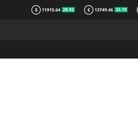
$
€
28.92
32.19
11915.64
13749.46