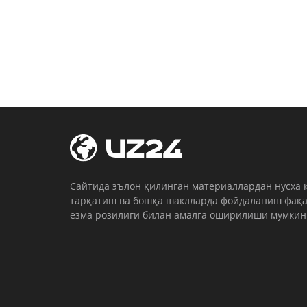
Cайтида эълон қилинган материаллардан нусха 
тарқатиш ва бошқа шаклларда фойдаланиш фақа
ёзма розилиги билан амалга оширилиши мумкин