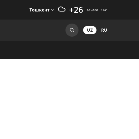
+26
Тошкент
Кечаси
+14
°
UZ
RU