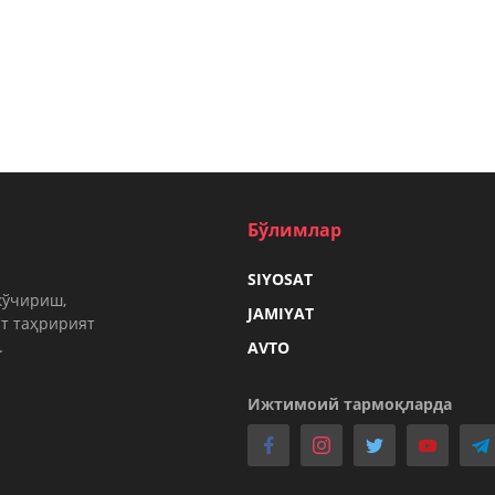
Бўлимлар
SIYOSAT
кўчириш,
JAMIYAT
т таҳририят
.
AVTO
Ижтимоий тармоқларда