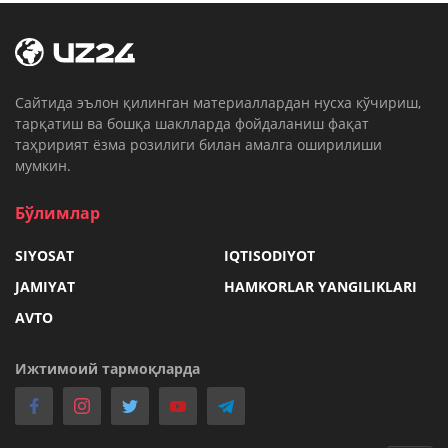
Cайтида эълон қилинган материаллардан нусха кўчириш,
тарқатиш ва бошқа шаклларда фойдаланиш фақат
таҳририят ёзма розилиги билан амалга оширилиши
мумкин.
Бўлимлар
SIYOSAT
IQTISODIYOT
JAMIYAT
HAMKORLAR YANGILIKLARI
AVTO
Ижтимоий тармоқларда