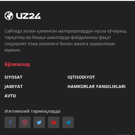
Cайтида эълон қилинган материаллардан нусха кўчириш,
тарқатиш ва бошқа шаклларда фойдаланиш фақат
таҳририят ёзма розилиги билан амалга оширилиши
мумкин.
Бўлимлар
SIYOSAT
IQTISODIYOT
JAMIYAT
HAMKORLAR YANGILIKLARI
AVTO
Ижтимоий тармоқларда