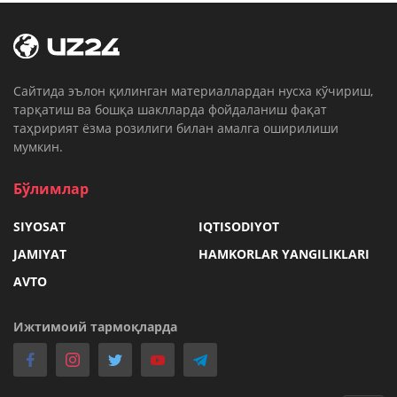
Cайтида эълон қилинган материаллардан нусха кўчириш,
тарқатиш ва бошқа шаклларда фойдаланиш фақат
таҳририят ёзма розилиги билан амалга оширилиши
мумкин.
Бўлимлар
SIYOSAT
IQTISODIYOT
JAMIYAT
HAMKORLAR YANGILIKLARI
AVTO
Ижтимоий тармоқларда